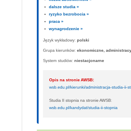
dalsze studia »
ryzyko bezrobocia »
praca »
wynagrodzenie »
Język wykładowy:
polski
Grupa kierunków:
ekonomiczne, administrac
System studiów:
nie­sta­cjo­nar­ne
Opis na stronie AWSB:
wsb.edu.pl/kierunki/administracja-studia-ii-s
Studia II stopnia na stronie AWSB:
wsb.edu.pl/kandydat/studia-ii-stopnia