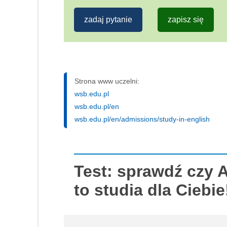
zadaj pytanie
zapisz się
Strona www uczelni:
wsb.edu.pl
wsb.edu.pl/en
wsb.edu.pl/en/admissions/study-in-english
Test: sprawdź czy 
to studia dla Ciebie