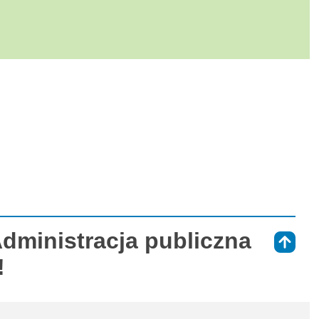
Administracja publiczna
⇑
!