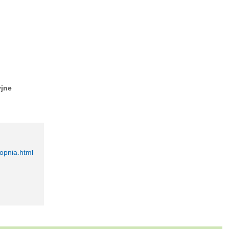
yjne
topnia.html