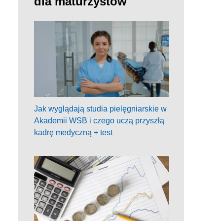
dla maturzystów
Jak wyglądają studia pielęgniarskie w
Akademii WSB i czego uczą przyszłą
kadrę medyczną + test