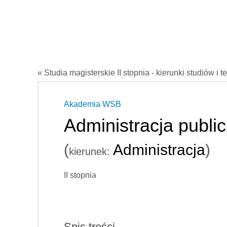
« Studia magisterskie II stopnia - kierunki studiów i t
Akademia WSB
Administracja publi
(
Administracja
)
kierunek:
II stopnia
Spis treści