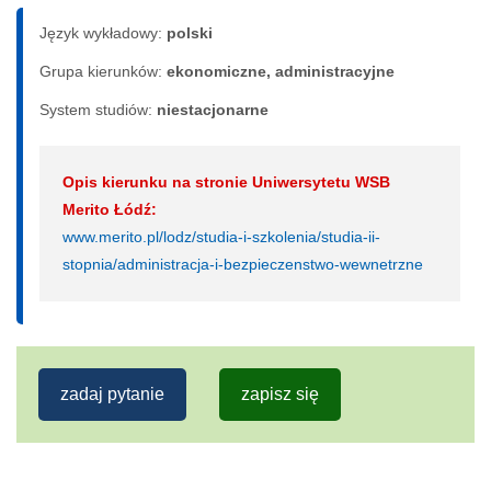
Język wykładowy:
polski
Grupa kierunków:
ekonomiczne, administracyjne
System studiów:
nie­sta­cjo­nar­ne
Opis kierunku na stronie Uniwersytetu WSB
Merito Łódź:
www.merito.pl/lodz/studia-i-szkolenia/studia-ii-
stopnia/administracja-i-bezpieczenstwo-wewnetrzne
zadaj pytanie
zapisz się