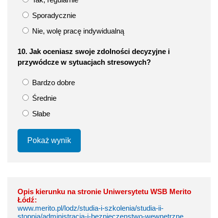
Sporadycznie
Nie, wolę pracę indywidualną
10. Jak oceniasz swoje zdolności decyzyjne i
przywódcze w sytuacjach stresowych?
Bardzo dobre
Średnie
Słabe
Pokaż wynik
Opis kierunku na stronie Uniwersytetu WSB Merito
Łódź:
www.merito.pl/lodz/studia-i-szkolenia/studia-ii-
stopnia/administracja-i-bezpieczenstwo-wewnetrzne