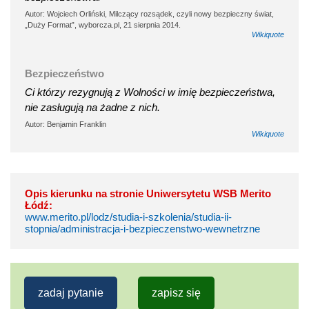
Autor: Wojciech Orliński, Milczący rozsądek, czyli nowy bezpieczny świat,
„Duży Format”, wyborcza.pl, 21 sierpnia 2014.
Wikiquote
Bezpieczeństwo
Ci którzy rezygnują z Wolności w imię bezpieczeństwa,
nie zasługują na żadne z nich.
Autor: Benjamin Franklin
Wikiquote
Opis kierunku na stronie Uniwersytetu WSB Merito
Łódź:
www.merito.pl/lodz/studia-i-szkolenia/studia-ii-
stopnia/administracja-i-bezpieczenstwo-wewnetrzne
zadaj pytanie
zapisz się