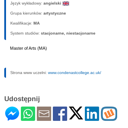
Język wykładowy:
angielski
Grupa kierunków:
artystyczne
Kwalifikacje:
MA
System studiów:
sta­cjo­nar­ne, nie­sta­cjo­nar­ne
Master of Arts (MA)
Strona www uczelni:
www.condenastcollege.ac.uk/
Udostępnij