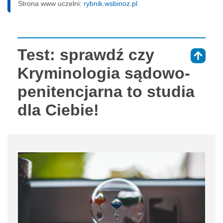
Strona www uczelni:
rybnik.wsbinoz.pl
Test: sprawdź czy
⇑
Kryminologia sądowo-
penitencjarna to studia
dla Ciebie!