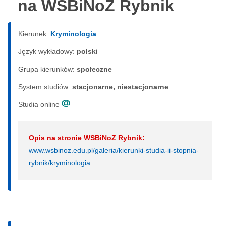
na WSBiNoZ Rybnik
Kierunek:
Kryminologia
Język wykładowy:
polski
Grupa kierunków:
społeczne
System studiów:
sta­cjo­nar­ne, nie­sta­cjo­nar­ne
Studia online
Opis na stronie WSBiNoZ Rybnik:
www.wsbinoz.edu.pl/galeria/kierunki-studia-ii-stopnia-
rybnik/kryminologia