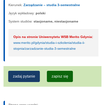
Kierunek:
Zarządzanie – studia 3-semestralne
Język wykładowy:
polski
System studiów:
sta­cjo­nar­ne, nie­sta­cjo­nar­ne
Opis na stronie Uniwersytetu WSB Merito Gdynia:
www.merito.pl/gdynia/studia-i-szkolenia/studia-ii-
stopnia/zarzadzanie-studia-3-semestralne
zadaj pytanie
zapisz się
Strona www uczelni: