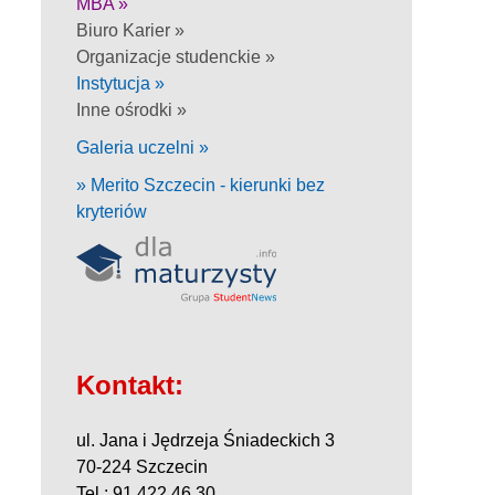
MBA »
Biuro Karier »
Organizacje studenckie »
Instytucja »
Inne ośrodki »
Galeria uczelni »
» Merito Szczecin - kierunki bez
kryteriów
Kontakt:
ul. Jana i Jędrzeja Śniadeckich 3
70-224 Szczecin
Tel.: 91 422 46 30