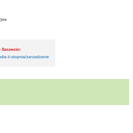
yjne
 Szczecin:
udia-ii-stopnia/zarzadzanie