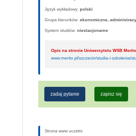
Język wykładowy:
polski
Grupa kierunków:
ekonomiczne, administrac
System studiów:
nie­sta­cjo­nar­ne
Opis na stronie Uniwersytetu WSB Merito
www.merito.pl/szczecin/studia-i-szkolenia/st
zadaj pytanie
zapisz się
Strona www uczelni: