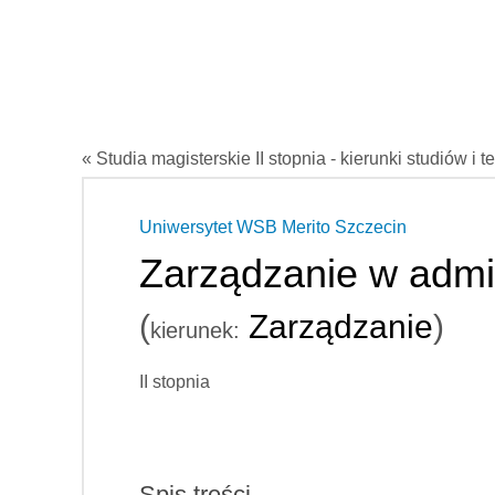
« Studia magisterskie II stopnia - kierunki studiów i t
Uniwersytet WSB Merito Szczecin
Zarządzanie w admin
(
Zarządzanie
)
kierunek:
II stopnia
Spis treści