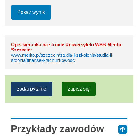
Pokaż wynik
Opis kierunku na stronie Uniwersytetu WSB Merito
Szczecin:
www.merito.pl/szczecin/studia-i-szkolenia/studia-ii-
stopnia/finanse-i-rachunkowosc
zadaj pytanie
zapisz się
Przykłady zawodów
⇑