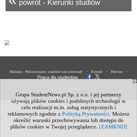
powrót - Kierunki studiów
•
•
•
Reklama - Wykorzystajmy wspólnie nasz potencjał!
Kontakt
Patronat
Praca dla studentów
•
Polityka Prywatności
Grupa StudentNews.pl Sp. z o.o. i jej partnerzy
używają plików cookies i podobnych technologii w
celu realizacji m.in. usług statystycznych i
reklamowych zgodnie z
Polityką Prywatności
. Możesz
określić warunki przechowywania lub dostępu do
plików cookies w Twojej przeglądarce.
[ZAMKNIJ]