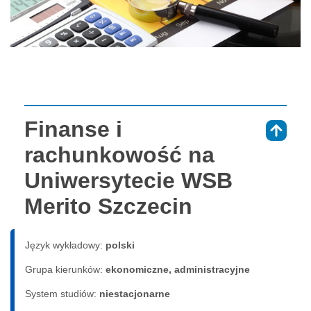
Finanse i
⇑
rachunkowość na
Uniwersytecie WSB
Merito Szczecin
Język wykładowy:
polski
Grupa kierunków:
ekonomiczne, administracyjne
System studiów:
nie­sta­cjo­nar­ne