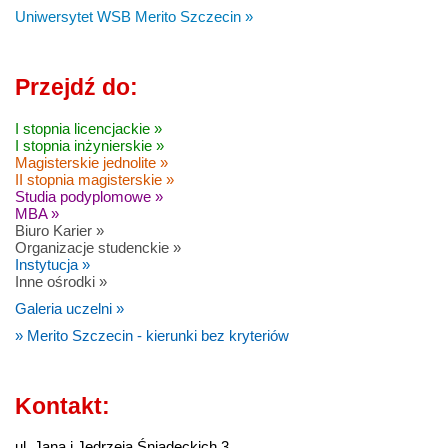
Uniwersytet WSB Merito Szczecin »
Przejdź do:
I stopnia licencjackie »
I stopnia inżynierskie »
Magisterskie jednolite »
II stopnia magisterskie »
Studia podyplomowe »
MBA »
Biuro Karier »
Organizacje studenckie »
Instytucja »
Inne ośrodki »
Galeria uczelni »
» Merito Szczecin - kierunki bez kryteriów
Kontakt:
ul. Jana i Jędrzeja Śniadeckich 3