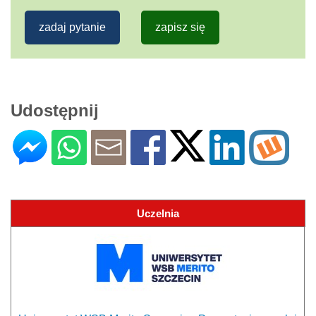
zadaj pytanie
zapisz się
Udostępnij
Uczelnia