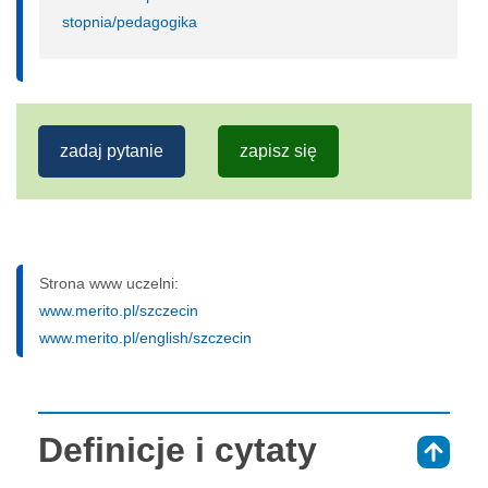
stopnia/pedagogika
zadaj pytanie
zapisz się
Strona www uczelni:
www.merito.pl/szczecin
www.merito.pl/english/szczecin
Definicje i cytaty
⇑