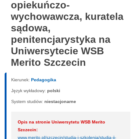
opiekuńczo-
wychowawcza, kuratela
sądowa,
penitencjarystyka na
Uniwersytecie WSB
Merito Szczecin
Kierunek:
Pedagogika
Język wykładowy:
polski
System studiów:
nie­sta­cjo­nar­ne
Opis na stronie Uniwersytetu WSB Merito
Szczecin:
www.merito.pl/szczecin/studia-i-szkolenia/studia-ii-