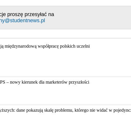
cje proszę przesyłać na
ny@studentnews.pl
ją międzynarodową współpracę polskich uczelni
PS – nowy kierunek dla marketerów przyszłości
ższych: dane pokazują skalę problemu, którego nie widać w pojedyn