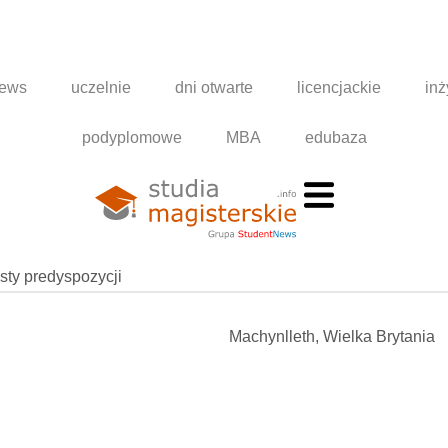
news
uczelnie
dni otwarte
licencjackie
inż
podyplomowe
MBA
edubaza
esty predyspozycji
Machynlleth, Wielka Brytania