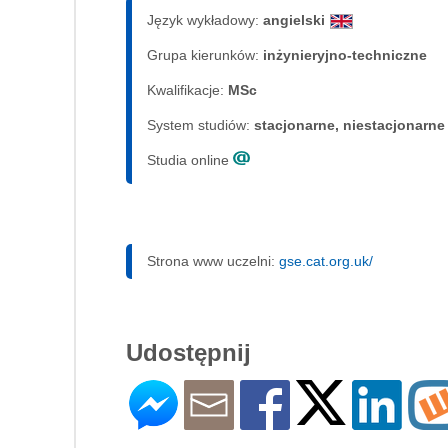
Język wykładowy:
angielski
Grupa kierunków:
inżynieryjno-techniczne
Kwalifikacje:
MSc
System studiów:
sta­cjo­nar­ne, nie­sta­cjo­nar­ne
Studia online
Strona www uczelni:
gse.cat.org.uk/
Udostępnij