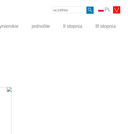
PL
ynierskie
jednolite
II stopnia
III stopnia