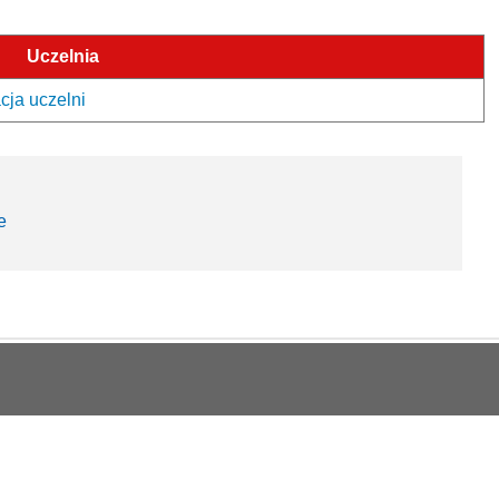
Uczelnia
cja uczelni
e