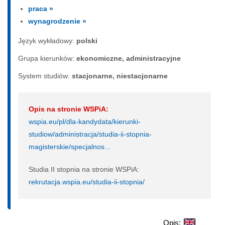
praca »
wynagrodzenie »
Język wykładowy:
polski
Grupa kierunków:
ekonomiczne, administracyjne
System studiów:
sta­cjo­nar­ne, nie­sta­cjo­nar­ne
Opis na stronie WSPiA:
wspia.eu/pl/dla-kandydata/kierunki-
studiow/administracja/studia-ii-stopnia-
magisterskie/specjalnos...
Studia II stopnia na stronie WSPiA:
rekrutacja.wspia.eu/studia-ii-stopnia/
Opis: