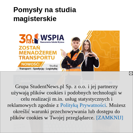
Pomysły na studia
magisterskie
Grupa StudentNews.pl Sp. z o.o. i jej partnerzy
Nowy kierunek magisterski w WSPiA: Transport-
używają plików cookies i podobnych technologii w
celu realizacji m.in. usług statystycznych i
Spedycja-Logistyka
reklamowych zgodnie z
Polityką Prywatności
. Możesz
określić warunki przechowywania lub dostępu do
plików cookies w Twojej przeglądarce.
[ZAMKNIJ]