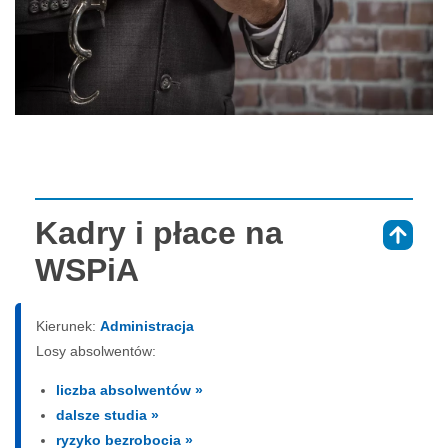
Kadry i płace na
⇑
WSPiA
Kierunek:
Administracja
Losy absolwentów:
liczba absolwentów »
dalsze studia »
ryzyko bezrobocia »