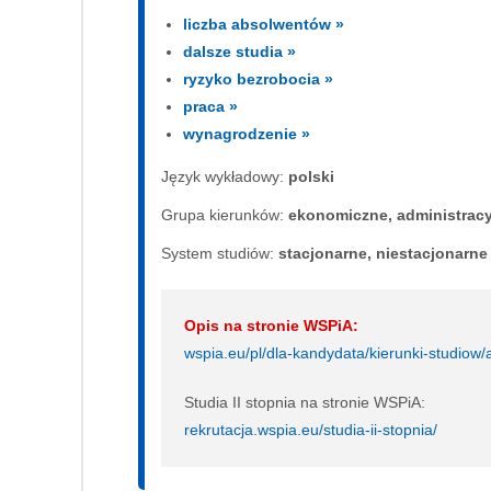
liczba absolwentów »
dalsze studia »
ryzyko bezrobocia »
praca »
wynagrodzenie »
Język wykładowy:
polski
Grupa kierunków:
ekonomiczne, administrac
System studiów:
sta­cjo­nar­ne, nie­sta­cjo­nar­ne
Opis na stronie WSPiA:
wspia.eu/pl/dla-kandydata/kierunki-studiow/a
Studia II stopnia na stronie WSPiA:
rekrutacja.wspia.eu/studia-ii-stopnia/