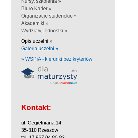
Kursy, szkolenia »
Biuro Karier »
Organizacje studenckie »
Akademiki »
Wydziały, jednostki »
Opis uczelni »
Galeria uczelni »
» WSPiA - kierunki bez kryteriów
Kontakt:
ul. Cegielniana 14
35-310 Rzeszów
tel. 17 867 04 80-82