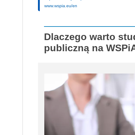
www.wspia.eu/en
Dlaczego warto stu
publiczną na WSPi