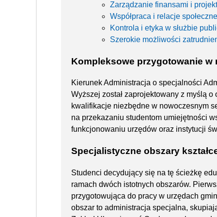
Zarządzanie finansami i projek
Współpraca i relacje społeczn
Kontrola i etyka w służbie publ
Szerokie możliwości zatrudnie
Kompleksowe przygotowanie w
Kierunek Administracja o specjalności A
Wyższej został zaprojektowany z myślą o
kwalifikacje niezbędne w nowoczesnym sek
na przekazaniu studentom umiejętności w
funkcjonowaniu urzędów oraz instytucji św
Specjalistyczne obszary kształc
Studenci decydujący się na tę ścieżkę e
ramach dwóch istotnych obszarów. Pierwszy
przygotowująca do pracy w urzędach gmin
obszar to administracja specjalna, skupiają