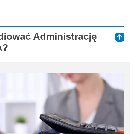
diować Administrację
⇑
A?