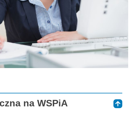
iczna na WSPiA
⇑