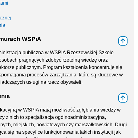
tami
e
icznej
nia
 murach WSPiA
⇑
dministracja publiczna w WSPiA Rzeszowskiej Szkole
 osobach pragnących zdobyć rzetelną wiedzę oraz
torze publicznym. Program kształcenia koncentruje się
spomagania procesów zarządzania, które są kluczowe w
iadczących usługi na rzecz obywateli.
enia
⇑
dukacyjną w WSPiA mają możliwość zgłębiania wiedzy w
 z nich to specjalizacja ogólnoadministracyjna,
nych, miejskich, powiatowych czy marszałkowskich. Drugi
ca się na specyfice funkcjonowania takich instytucji jak