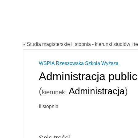
« Studia magisterskie II stopnia - kierunki studiów i t
WSPiA Rzeszowska Szkoła Wyższa
Administracja publi
(
Administracja
)
kierunek:
II stopnia
Spis treści