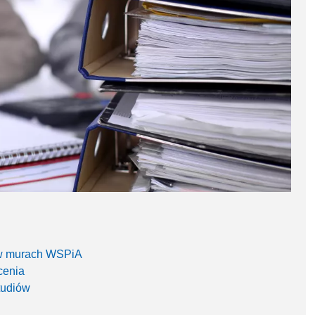
w murach WSPiA
cenia
tudiów