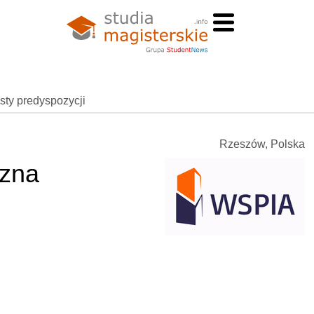
esty predyspozycji
Rzeszów, Polska
czna