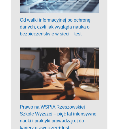
Od walki informacyjnej po ochronę
danych, czyli jak wygląda nauka o
bezpieczeństwie w sieci + test
Prawo na WSPiA Rzeszowskiej
Szkole Wyższej – pięć lat intensywnej
nauki i praktyki prowadzącej do
kariery prawniczej + test