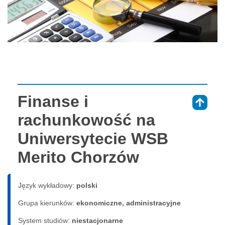
Finanse i
⇑
rachunkowość na
Uniwersytecie WSB
Merito Chorzów
Język wykładowy:
polski
Grupa kierunków:
ekonomiczne, administracyjne
System studiów:
nie­sta­cjo­nar­ne