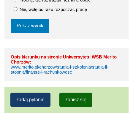
Nie, wolę od razu rozpocząć pracę
Pokaż wynik
Opis kierunku na stronie Uniwersytetu WSB Merito
Chorzów:
www.merito.pl/chorzow/studia-i-szkolenia/studia-ii-
stopnia/finanse-i-rachunkowosc
zadaj pytanie
zapisz się