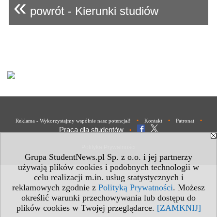
«
powrót - Kierunki studiów
•
•
•
Reklama - Wykorzystajmy wspólnie nasz potencjał!
Kontakt
Patronat
Praca dla studentów
•
Polityka Prywatności
Grupa StudentNews.pl Sp. z o.o. i jej partnerzy
używają plików cookies i podobnych technologii w
celu realizacji m.in. usług statystycznych i
reklamowych zgodnie z
Polityką Prywatności
. Możesz
określić warunki przechowywania lub dostępu do
plików cookies w Twojej przeglądarce.
[ZAMKNIJ]