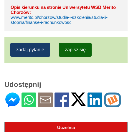
Opis kierunku na stronie Uniwersytetu WSB Merito
Chorzów:
www.merito.pl/chorzow/studia-i-szkolenia/studia-ii-
stopnia/finanse-i-rachunkowosc
zadaj pytanie
zapisz się
Udostępnij
Uczelnia