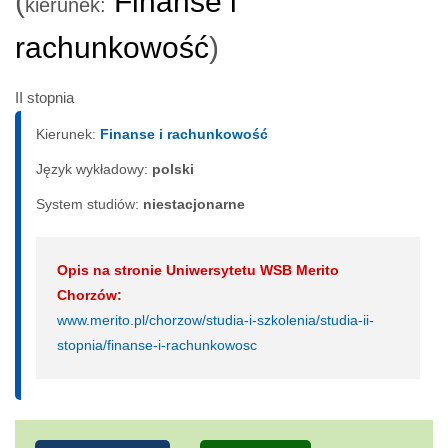
(
Finanse i
kierunek:
rachunkowość
)
II stopnia
Kierunek:
Finanse i rachunkowość
Język wykładowy:
polski
System studiów:
nie­sta­cjo­nar­ne
Opis na stronie Uniwersytetu WSB Merito
Chorzów:
www.merito.pl/chorzow/studia-i-szkolenia/studia-ii-
stopnia/finanse-i-rachunkowosc