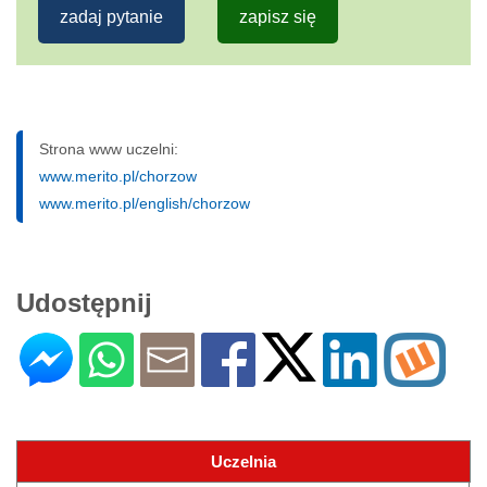
zadaj pytanie
zapisz się
Strona www uczelni:
www.merito.pl/chorzow
www.merito.pl/english/chorzow
Udostępnij
Uczelnia