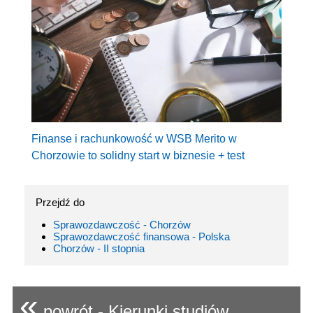
Finanse i rachunkowość w WSB Merito w
Chorzowie to solidny start w biznesie + test
Przejdź do
Sprawozdawczość - Chorzów
Sprawozdawczość finansowa - Polska
Chorzów - II stopnia
«
powrót - Kierunki studiów