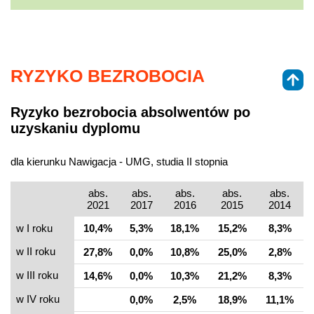
RYZYKO BEZROBOCIA
Ryzyko bezrobocia absolwentów po
uzyskaniu dyplomu
dla kierunku Nawigacja - UMG, studia II stopnia
abs.
abs.
abs.
abs.
abs.
2021
2017
2016
2015
2014
w I roku
10,4%
5,3%
18,1%
15,2%
8,3%
w II roku
27,8%
0,0%
10,8%
25,0%
2,8%
w III roku
14,6%
0,0%
10,3%
21,2%
8,3%
w IV roku
0,0%
2,5%
18,9%
11,1%