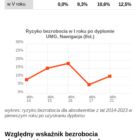
w V roku
0,0%
9,3%
10,6%
12,5%
Ryzyko bezrobocia w I roku po dyplomie
UMG, Nawigacja (IIst.)
30%
25%
20%
15%
10%
5%
0%
abs.
abs.
abs.
abs.
abs.
14
15
16
17
21
wykres: ryzyko bezrobocia dla absolwentów z lat 2014-2023 w
pierwszym roku po uzyskaniu dyplomu
Względny wskaźnik bezrobocia