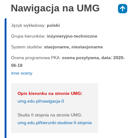
Nawigacja na UMG
⇑
Język wykładowy:
polski
Grupa kierunków:
inżynieryjno-techniczne
System studiów:
sta­cjo­nar­ne, nie­sta­cjo­nar­ne
Ocena programowa PKA:
ocena pozytywna, data: 2020-
06-18
inne oceny
Opis kierunku na stronie UMG:
umg.edu.pl/nawigacja-0
Studia II stopnia na stronie UMG:
umg.edu.pl/kierunki-studiow-II-stopnia