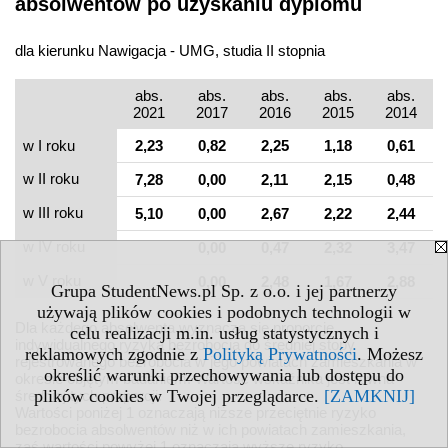
absolwentów po uzyskaniu dyplomu
dla kierunku Nawigacja - UMG, studia II stopnia
abs.
abs.
abs.
abs.
abs.
2021
2017
2016
2015
2014
w I roku
2,23
0,82
2,25
1,18
0,61
w II roku
7,28
0,00
2,11
2,15
0,48
w III roku
5,10
0,00
2,67
2,22
2,44
w IV roku
0,00
0,47
2,32
3,47
w V roku
0,00
2,48
1,67
2,88
Grupa StudentNews.pl Sp. z o.o. i jej partnerzy
używają plików cookies i podobnych technologii w
Dla każdego absolwenta wyznacza się proporcję
celu realizacji m.in. usług statystycznych i
indywidualnego ryzyka bezrobocia do średniej stopy
reklamowych zgodnie z
Polityką Prywatności
. Możesz
rejestrowanego bezrobocia w jego powiatach zamieszkania w
określić warunki przechowywania lub dostępu do
okresie objętym badaniem. Wartość wskaźnika jest równa
plików cookies w Twojej przeglądarce.
[ZAMKNIJ]
średniej tych proporcji.
Wartości poniżej 1 oznaczają niższe przeciętnie ryzyko
bezrobocia absolwentów niż w ich powiatach zamieszkania,
zaś wartości powyżej 1 oznaczają wyższe ryzyko.