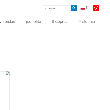
PL
ynierskie
jednolite
II stopnia
III stopnia