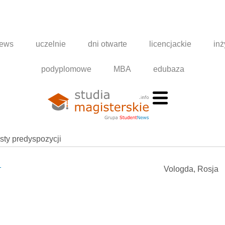
news
uczelnie
dni otwarte
licencjackie
inż
podyplomowe
MBA
edubaza
esty predyspozycji
т
Vologda, Rosja