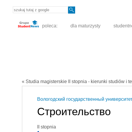
poleca:
dla maturzysty
student
« Studia magisterskie II stopnia - kierunki studiów i t
Вологодский государственный университе
Строительство
II stopnia