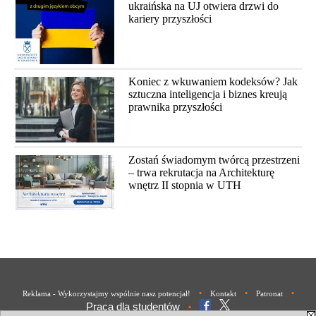
ukraińska na UJ otwiera drzwi do
kariery przyszłości
Koniec z wkuwaniem kodeksów? Jak
sztuczna inteligencja i biznes kreują
prawnika przyszłości
Zostań świadomym twórcą przestrzeni
– trwa rekrutacja na Architekturę
wnętrz II stopnia w UTH
•
•
•
Reklama - Wykorzystajmy wspólnie nasz potencjał!
Kontakt
Patronat
Praca dla studentów
•