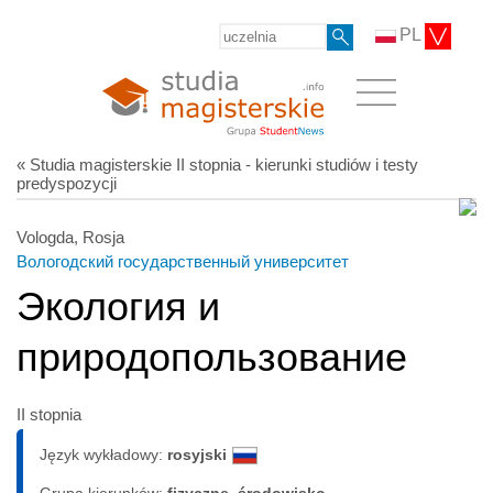
PL
« Studia magisterskie II stopnia - kierunki studiów i testy
predyspozycji
Vologda, Rosja
Вологодский государственный университет
Экология и
природопользование
II stopnia
Język wykładowy:
rosyjski
Grupa kierunków:
fizyczne, środowisko