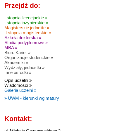
Przejdź do:
I stopnia licencjackie »
I stopnia inżynierskie »
Magisterskie jednolite »
II stopnia magisterskie »
Szkoła doktorska »
Studia podyplomowe »
MBA »
Biuro Karier »
Organizacje studenckie »
Akademiki »
Wydziały, jednostki »
Inne ośrodki »
Opis uczelni »
Wiadomości »
Galeria uczelni »
» UWM - kierunki wg matury
Kontakt:
ul. Michała Oczapowskiego 2