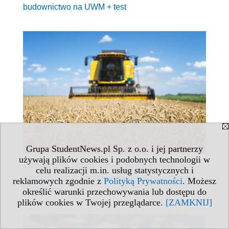
budownictwo na UWM + test
Grupa StudentNews.pl Sp. z o.o. i jej partnerzy
używają plików cookies i podobnych technologii w
Zarządzanie ziemią i nowoczesna produkcja
celu realizacji m.in. usług statystycznych i
żywności, czyli co oferuje kierunek rolnictwo na
reklamowych zgodnie z
Polityką Prywatności
. Możesz
UWM + test
określić warunki przechowywania lub dostępu do
plików cookies w Twojej przeglądarce.
[ZAMKNIJ]