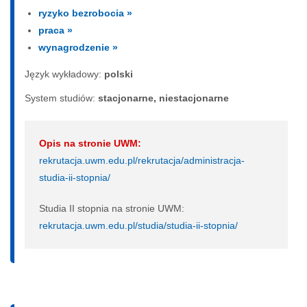
ryzyko bezrobocia »
praca »
wynagrodzenie »
Język wykładowy:
polski
System studiów:
sta­cjo­nar­ne, nie­sta­cjo­nar­ne
Opis na stronie UWM:
rekrutacja.uwm.edu.pl/rekrutacja/administracja-
studia-ii-stopnia/
Studia II stopnia na stronie UWM:
rekrutacja.uwm.edu.pl/studia/studia-ii-stopnia/