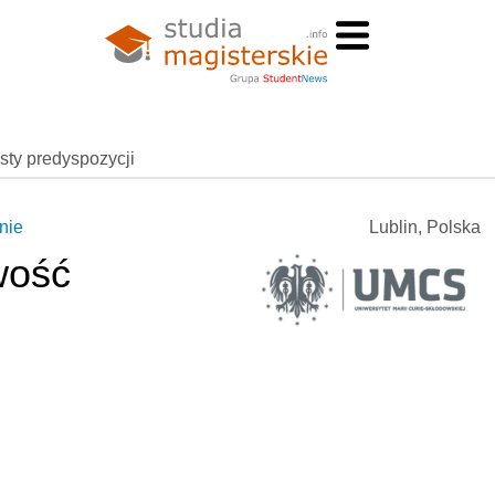
esty predyspozycji
nie
Lublin, Polska
wość