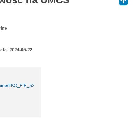
owość na UMCS
⇑
yjne
ata: 2024-05-22
gramme/EKO_FIR_S2