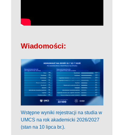
Wiadomości:
Wstępne wyniki rejestracji na studia w
UMCS na rok akademicki 2026/2027
(stan na 10 lipca br.).