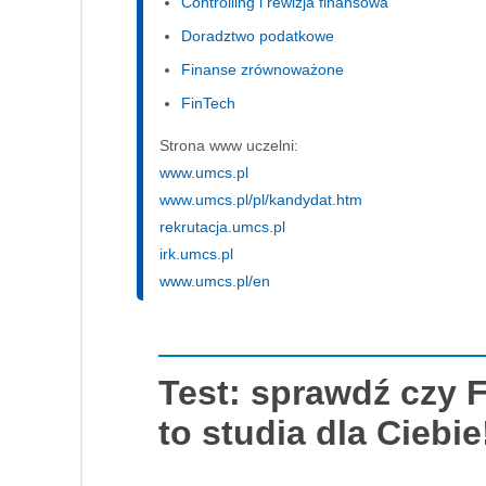
Controlling i rewizja finansowa
Doradztwo podatkowe
Finanse zrównoważone
FinTech
Strona www uczelni:
www.umcs.pl
www.umcs.pl/pl/kandydat.htm
rekrutacja.umcs.pl
irk.umcs.pl
www.umcs.pl/en
Test: sprawdź czy 
to studia dla Ciebie