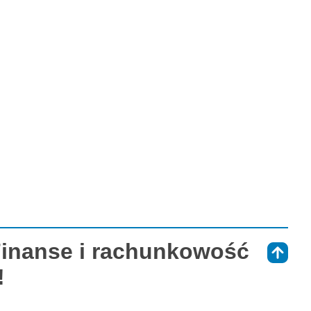
Finanse i rachunkowość
⇑
!