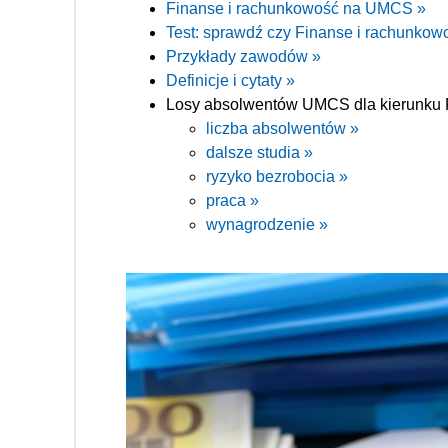
Finanse i rachunkowość na UMCS »
Test: sprawdź czy Finanse i rachunkowoś
Przykłady zawodów »
Definicje i cytaty »
Losy absolwentów UMCS dla kierunku 
liczba absolwentów »
dalsze studia »
ryzyko bezrobocia »
praca »
wynagrodzenie »