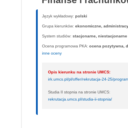
Finanse i rachunk
Język wykładowy:
polski
Grupa kierunków:
ekonomiczne, administrac
System studiów:
sta­cjo­nar­ne, nie­sta­cjo­nar­ne
Ocena programowa PKA:
ocena pozytywna, d
inne oceny
Opis kierunku na stronie UMCS:
irk.umcs.pl/pl/offer/rekrutacja-24-25/pro
Studia II stopnia na stronie UMCS:
rekrutacja.umcs.pl/studia-ii-stopnia/