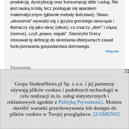
produkcję, dystrybucję oraz konsumpcję dóbr i uslug. Nie
jest nauką ścisłą, lecz posługuje się aparatem
matematycznym (głównie metody ilościowe). Słowo
„ekonomia” wywodzi się z języka greckiego οικονομία i
tłumaczy się jako οἰκος (oikos), co znaczy „dom” i νόμος
(nomos), czyli „prawo, reguła”. Starożytni Grecy
stosowali tę definicję do określania efektywnych zasad
funkcjonowania gospodarstwa domowego.
Wikipedia
Ekonomia
Osobliwym zadaniem ekonomii jest pokazanie ludziom
jak mało w istocie wiedzą o tym, co w ich mniemaniu da
Grupa StudentNews.pl Sp. z o.o. i jej partnerzy
się zaprojektować.
używają plików cookies i podobnych technologii w
celu realizacji m.in. usług statystycznych i
Autor: Friedrich August von Hayek, The Fatal Conceit: The Errors of
Socialism, 1988r., ISBN 978-0-226-32066-3
reklamowych zgodnie z
Polityką Prywatności
. Możesz
Wikiquote
określić warunki przechowywania lub dostępu do
plików cookies w Twojej przeglądarce.
[ZAMKNIJ]
Ekonomia
Zły ekonomista widzi tylko to, co bezpośrednio uderza