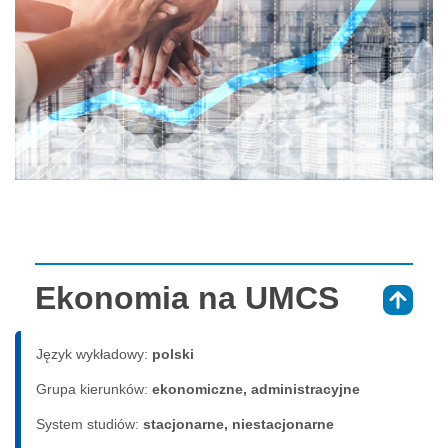
Ekonomia na UMCS
⇑
Język wykładowy:
polski
Grupa kierunków:
ekonomiczne, administracyjne
System studiów:
sta­cjo­nar­ne, nie­sta­cjo­nar­ne