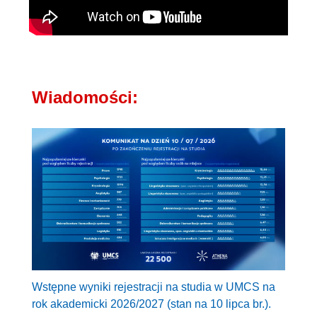
Wiadomości:
Wstępne wyniki rejestracji na studia w UMCS na
rok akademicki 2026/2027 (stan na 10 lipca br.).