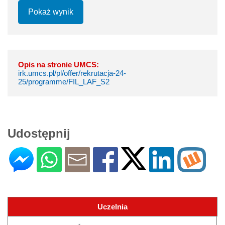
Pokaż wynik
Opis na stronie UMCS:
irk.umcs.pl/pl/offer/rekrutacja-24-
25/programme/FIL_LAF_S2
Udostępnij
Uczelnia