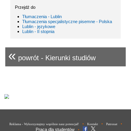
Przejdź do
Tłumaczenia - Lublin
Tłumaczenia specjalistyczne pisemne - Polska
Lublin - językowe
Lublin - II stopnia
«
powrót - Kierunki studiów
•
•
•
Reklama - Wykorzystajmy wspólnie nasz potencjał!
Kontakt
Patronat
Praca dla studentów
•