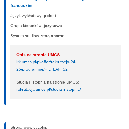
francuskim
Język wykładowy:
polski
Grupa kierunków:
językowe
System studiów:
sta­cjo­nar­ne
Opis na stronie UMCS:
irk.umcs.pl/pl/offer/rekrutacja-24-
25/programme/FIL_LAF_S2
Studia II stopnia na stronie UMCS:
rekrutacja.umcs.pl/studia-ii-stopnia/
Strona www uczelni: