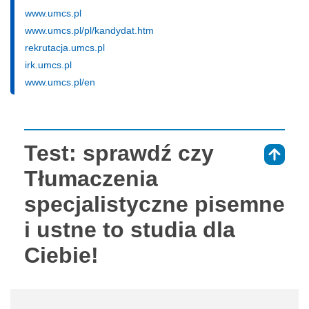
www.umcs.pl
www.umcs.pl/pl/kandydat.htm
rekrutacja.umcs.pl
irk.umcs.pl
www.umcs.pl/en
Test: sprawdź czy
⇑
Tłumaczenia
specjalistyczne pisemne
i ustne to studia dla
Ciebie!