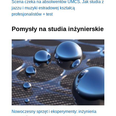
Scena czeka na absolwentów UMCS. Jak studia z
jazzu i muzyki estradowej kształcą
profesjonalistów + test
Pomysły na studia inżynierskie
Nowoczesny sprzęt i eksperymenty: inżynieria