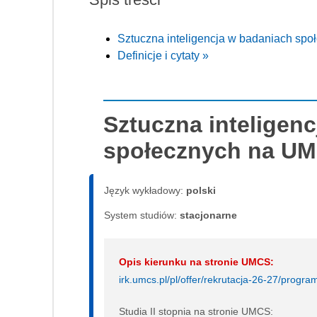
Sztuczna inteligencja w badaniach sp
Definicje i cytaty »
Sztuczna inteligen
społecznych na U
Język wykładowy:
polski
System studiów:
sta­cjo­nar­ne
Opis kierunku na stronie UMCS:
irk.umcs.pl/pl/offer/rekrutacja-26-27/prog
Studia II stopnia na stronie UMCS: