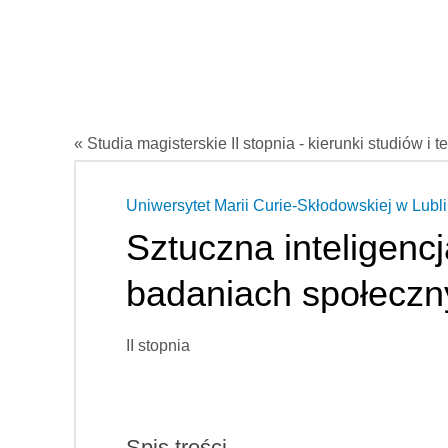
« Studia magisterskie II stopnia - kierunki studiów i t
Uniwersytet Marii Curie-Skłodowskiej w Lubli
Sztuczna inteligenc
badaniach społeczn
II stopnia
Spis treści