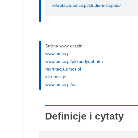
rekrutacja.umcs.pl/studia-ii-stopnia/
Strona www uczelni:
www.umcs.pl
www.umcs.pl/pl/kandydat.htm
rekrutacja.umcs.pl
irk.umcs.pl
www.umcs.pl/en
Definicje i cytaty