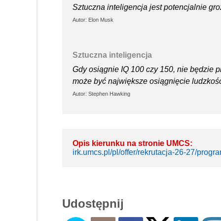
Sztuczna inteligencja jest potencjalnie g
Autor: Elon Musk
Sztuczna inteligencja
Gdy osiągnie IQ 100 czy 150, nie będzie pr
może być największe osiągnięcie ludzkości
Autor: Stephen Hawking
Opis kierunku na stronie UMCS:
irk.umcs.pl/pl/offer/rekrutacja-26-27/pr
Udostępnij