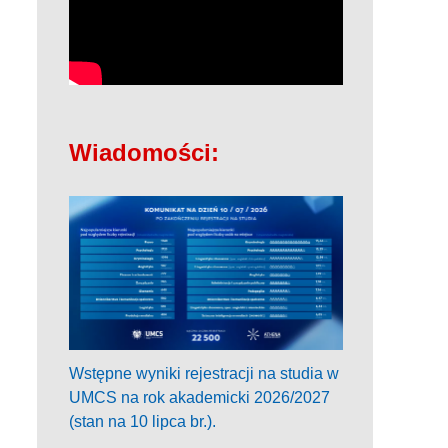
Wiadomości:
Wstępne wyniki rejestracji na studia w
UMCS na rok akademicki 2026/2027
(stan na 10 lipca br.).