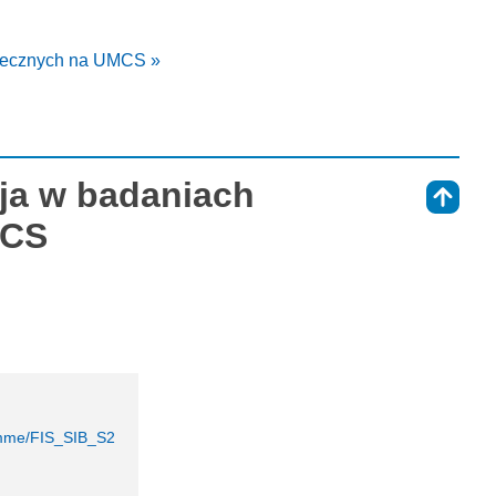
ołecznych na UMCS »
cja w badaniach
⇑
MCS
ramme/FIS_SIB_S2