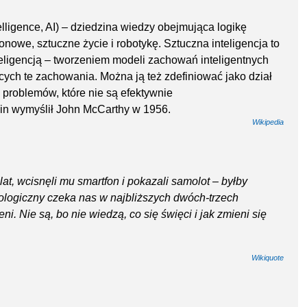
ntelligence, AI) – dziedzina wiedzy obejmująca logikę
onowe, sztuczne życie i robotykę. Sztuczna inteligencja to
nteligencją – tworzeniem modeli zachowań inteligentnych
ch te zachowania. Można ją też zdefiniować jako dział
 problemów, które nie są efektywnie
min wymyślił John McCarthy w 1956.
Wikipedia
at, wcisnęli mu smartfon i pokazali samolot – byłby
nologiczny czeka nas w najbliższych dwóch-trzech
. Nie są, bo nie wiedzą, co się święci i jak zmieni się
Wikiquote