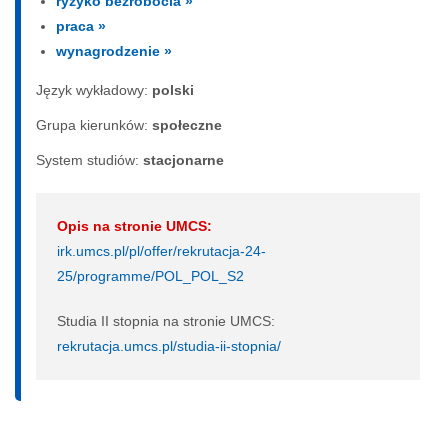
ryzyko bezrobocia »
praca »
wynagrodzenie »
Język wykładowy:
polski
Grupa kierunków:
społeczne
System studiów:
sta­cjo­nar­ne
Opis na stronie UMCS:
irk.umcs.pl/pl/offer/rekrutacja-24-
25/programme/POL_POL_S2
Studia II stopnia na stronie UMCS:
rekrutacja.umcs.pl/studia-ii-stopnia/