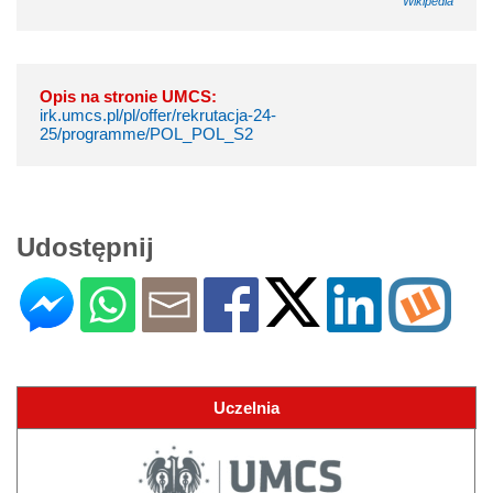
Wikipedia
Opis na stronie UMCS:
irk.umcs.pl/pl/offer/rekrutacja-24-
25/programme/POL_POL_S2
Udostępnij
Uczelnia