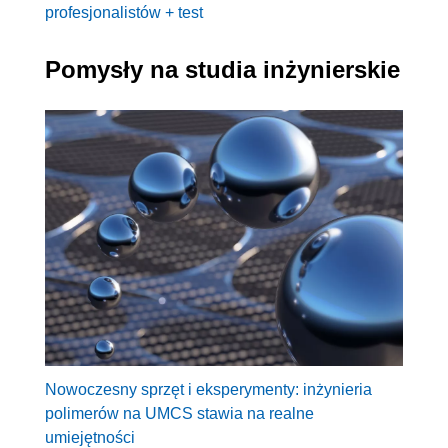
profesjonalistów + test
Pomysły na studia inżynierskie
Nowoczesny sprzęt i eksperymenty: inżynieria
polimerów na UMCS stawia na realne
umiejętności