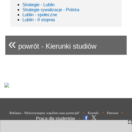
Strategie - Lublin
Strategie rywalizacje - Polska
Lublin - społeczne
Lublin - II stopnia
«
powrót - Kierunki studiów
•
•
•
Reklama - Wykorzystajmy wspólnie nasz potencjał!
Kontakt
Patronat
Praca dla studentów
•
Polityka Prywatności