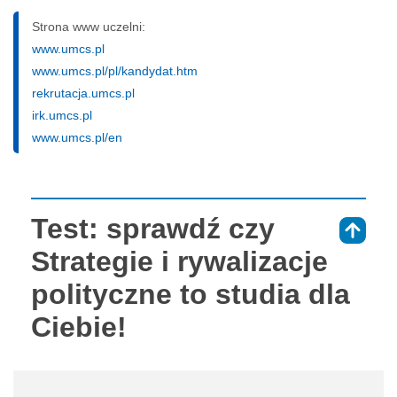
Strona www uczelni:
www.umcs.pl
www.umcs.pl/pl/kandydat.htm
rekrutacja.umcs.pl
irk.umcs.pl
www.umcs.pl/en
Test: sprawdź czy
⇑
Strategie i rywalizacje
polityczne to studia dla
Ciebie!