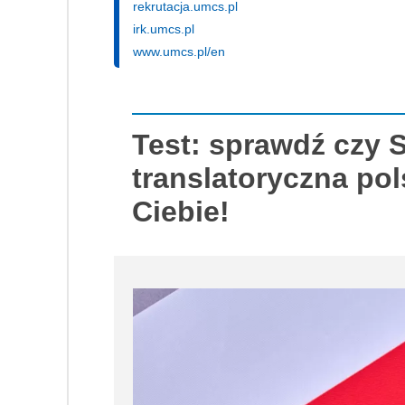
rekrutacja.umcs.pl
irk.umcs.pl
www.umcs.pl/en
Test: sprawdź czy 
translatoryczna pol
Ciebie!