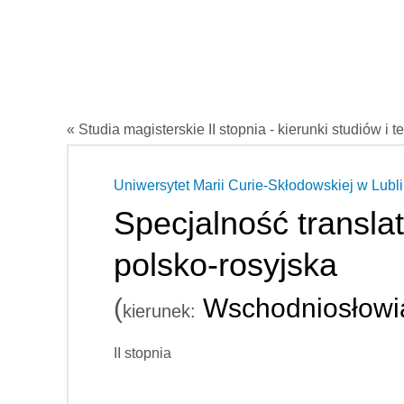
« Studia magisterskie II stopnia - kierunki studiów i t
Uniwersytet Marii Curie-Skłodowskiej w Lubli
Specjalność transla
polsko-rosyjska
(
Wschodniosłowiań
kierunek:
II stopnia