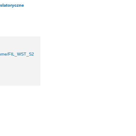
slatoryczne
gramme/FIL_WST_S2