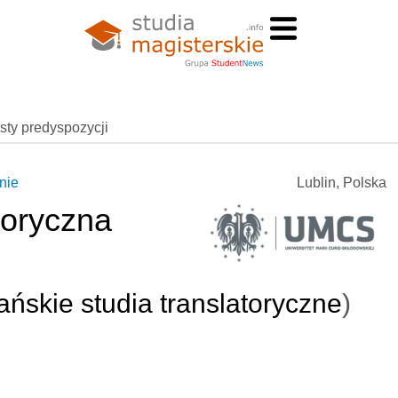
esty predyspozycji
nie
Lublin, Polska
toryczna
skie studia translatoryczne
)