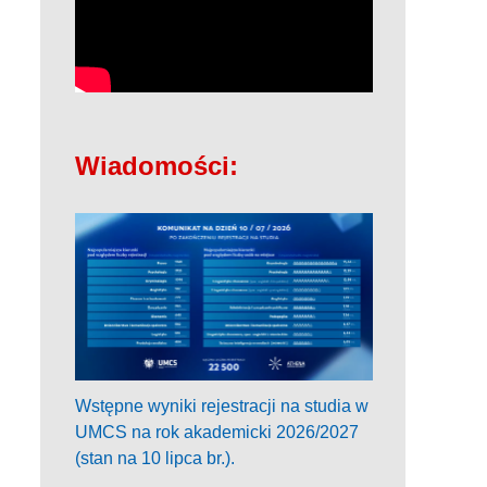
Wiadomości:
Wstępne wyniki rejestracji na studia w
UMCS na rok akademicki 2026/2027
(stan na 10 lipca br.).