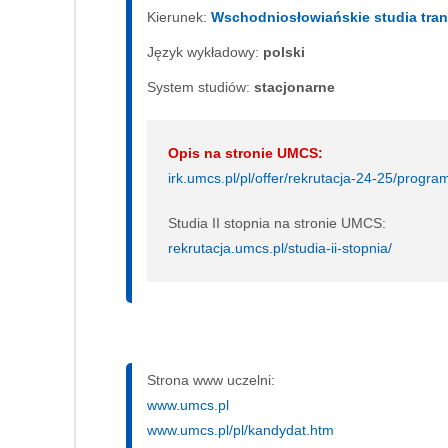
Kierunek:
Wschodniosłowiańskie studia tran
Język wykładowy:
polski
System studiów:
sta­cjo­nar­ne
Opis na stronie UMCS:
irk.umcs.pl/pl/offer/rekrutacja-24-25/pro
Studia II stopnia na stronie UMCS:
rekrutacja.umcs.pl/studia-ii-stopnia/
Strona www uczelni:
www.umcs.pl
www.umcs.pl/pl/kandydat.htm