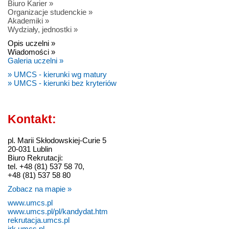
Biuro Karier »
Organizacje studenckie »
Akademiki »
Wydziały, jednostki »
Opis uczelni »
Wiadomości »
Galeria uczelni »
» UMCS - kierunki wg matury
» UMCS - kierunki bez kryteriów
Kontakt:
pl. Marii Skłodowskiej-Curie 5
20-031 Lublin
Biuro Rekrutacji:
tel. +48 (81) 537 58 70,
+48 (81) 537 58 80
Zobacz na mapie »
www.umcs.pl
www.umcs.pl/pl/kandydat.htm
rekrutacja.umcs.pl
irk.umcs.pl