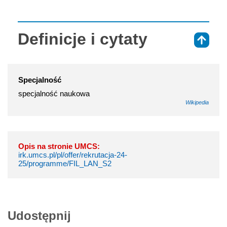
Definicje i cytaty
⇑
Specjalność
specjalność naukowa
Wikipedia
Opis na stronie UMCS:
irk.umcs.pl/pl/offer/rekrutacja-24-
25/programme/FIL_LAN_S2
Udostępnij