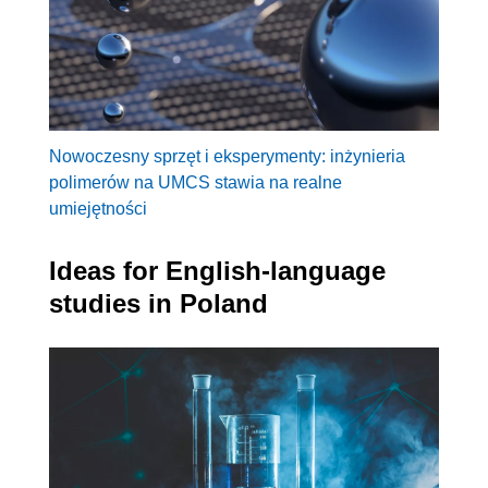
Nowoczesny sprzęt i eksperymenty: inżynieria
polimerów na UMCS stawia na realne
umiejętności
Ideas for English-language
studies in Poland