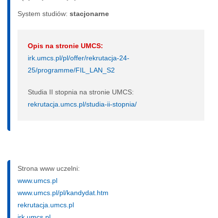
System studiów:
sta­cjo­nar­ne
Opis na stronie UMCS:
irk.umcs.pl/pl/offer/rekrutacja-24-
25/programme/FIL_LAN_S2
Studia II stopnia na stronie UMCS:
rekrutacja.umcs.pl/studia-ii-stopnia/
Strona www uczelni:
www.umcs.pl
www.umcs.pl/pl/kandydat.htm
rekrutacja.umcs.pl
irk.umcs.pl