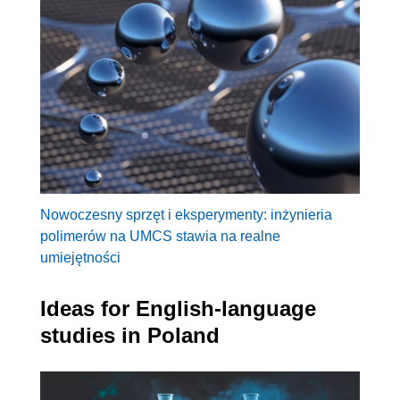
Nowoczesny sprzęt i eksperymenty: inżynieria
polimerów na UMCS stawia na realne
umiejętności
Ideas for English-language
studies in Poland