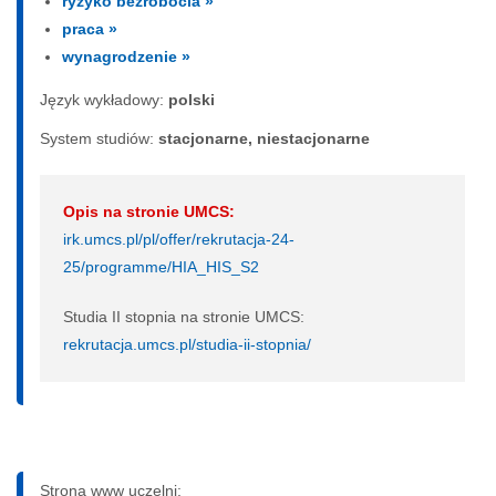
ryzyko bezrobocia »
praca »
wynagrodzenie »
Język wykładowy:
polski
System studiów:
sta­cjo­nar­ne, nie­sta­cjo­nar­ne
Opis na stronie UMCS:
irk.umcs.pl/pl/offer/rekrutacja-24-
25/programme/HIA_HIS_S2
Studia II stopnia na stronie UMCS:
rekrutacja.umcs.pl/studia-ii-stopnia/
Strona www uczelni: