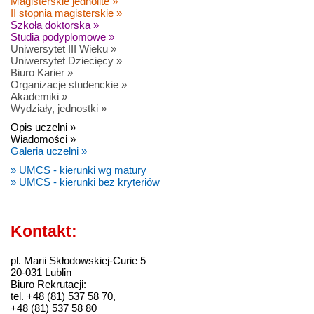
Magisterskie jednolite »
II stopnia magisterskie »
Szkoła doktorska »
Studia podyplomowe »
Uniwersytet III Wieku »
Uniwersytet Dziecięcy »
Biuro Karier »
Organizacje studenckie »
Akademiki »
Wydziały, jednostki »
Opis uczelni »
Wiadomości »
Galeria uczelni »
» UMCS - kierunki wg matury
» UMCS - kierunki bez kryteriów
Kontakt:
pl. Marii Skłodowskiej-Curie 5
20-031 Lublin
Biuro Rekrutacji:
tel. +48 (81) 537 58 70,
+48 (81) 537 58 80