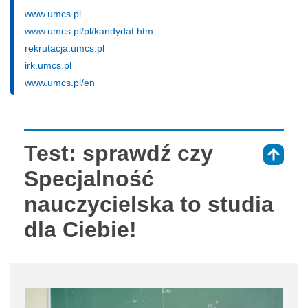
www.umcs.pl
www.umcs.pl/pl/kandydat.htm
rekrutacja.umcs.pl
irk.umcs.pl
www.umcs.pl/en
Test: sprawdź czy
⇑
Specjalność
nauczycielska to studia
dla Ciebie!