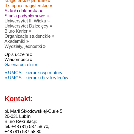
Magisterskie jednolite »
II stopnia magisterskie »
Szkoła doktorska »
Studia podyplomowe »
Uniwersytet III Wieku »
Uniwersytet Dziecięcy »
Biuro Karier »
Organizacje studenckie »
Akademiki »
Wydziały, jednostki »
Opis uczelni »
Wiadomości »
Galeria uczelni »
» UMCS - kierunki wg matury
» UMCS - kierunki bez kryteriów
Kontakt:
pl. Marii Skłodowskiej-Curie 5
20-031 Lublin
Biuro Rekrutacji:
tel. +48 (81) 537 58 70,
+48 (81) 537 58 80