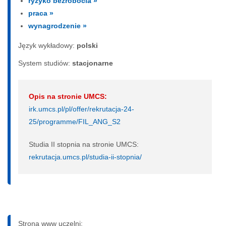
ryzyko bezrobocia »
praca »
wynagrodzenie »
Język wykładowy:
polski
System studiów:
sta­cjo­nar­ne
Opis na stronie UMCS:
irk.umcs.pl/pl/offer/rekrutacja-24-
25/programme/FIL_ANG_S2
Studia II stopnia na stronie UMCS:
rekrutacja.umcs.pl/studia-ii-stopnia/
Strona www uczelni: