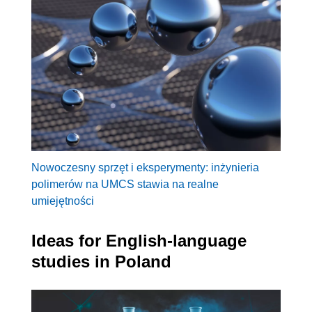
Nowoczesny sprzęt i eksperymenty: inżynieria
polimerów na UMCS stawia na realne
umiejętności
Ideas for English-language
studies in Poland