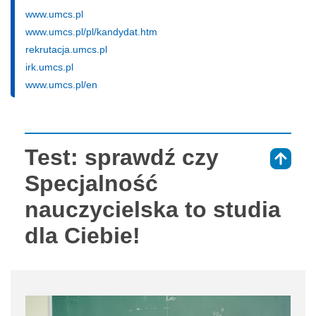
www.umcs.pl
www.umcs.pl/pl/kandydat.htm
rekrutacja.umcs.pl
irk.umcs.pl
www.umcs.pl/en
Test: sprawdź czy
⇑
Specjalność
nauczycielska to studia
dla Ciebie!