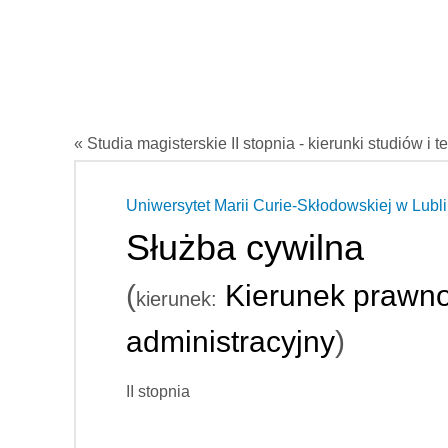
« Studia magisterskie II stopnia - kierunki studiów i t
Uniwersytet Marii Curie-Skłodowskiej w Lubli
Służba cywilna
(
Kierunek prawno
kierunek:
administracyjny
)
II stopnia