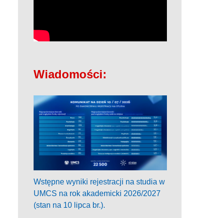
Wiadomości:
Wstępne wyniki rejestracji na studia w
UMCS na rok akademicki 2026/2027
(stan na 10 lipca br.).