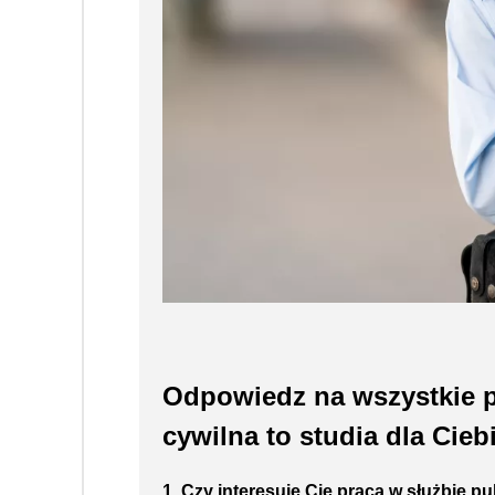
Odpowiedz na wszystkie p
cywilna to studia dla Cieb
1. Czy interesuje Cię praca w służbie p