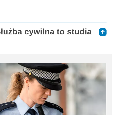
łużba cywilna to studia
⇑