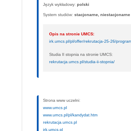
Język wykładowy:
polski
System studiów:
sta­cjo­nar­ne, nie­sta­cjo­nar­ne
Opis na stronie UMCS:
irk.umcs.pl/pl/offer/rekrutacja-25-26/pro
Studia II stopnia na stronie UMCS:
rekrutacja.umcs.pl/studia-ii-stopnia/
Strona www uczelni:
www.umcs.pl
www.umcs.pl/pl/kandydat.htm
rekrutacja.umcs.pl
irk.umcs.pl