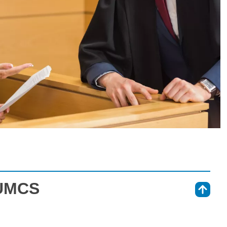
 UMCS
⇑