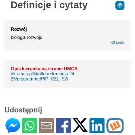
Definicje i cytaty
⇑
Rozwój
biologia rozwoju
Wikipedia
Opis kierunku na stronie UMCS:
irk.umcs.pl/pl/offer/rekrutacja-24-
25/programme/PIP_RZL_S2/
Udostępnij