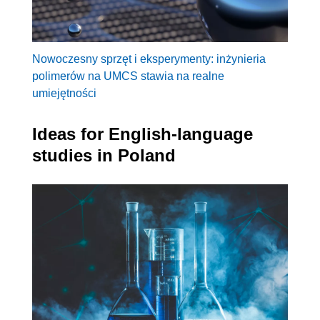
Nowoczesny sprzęt i eksperymenty: inżynieria
polimerów na UMCS stawia na realne
umiejętności
Ideas for English-language
studies in Poland