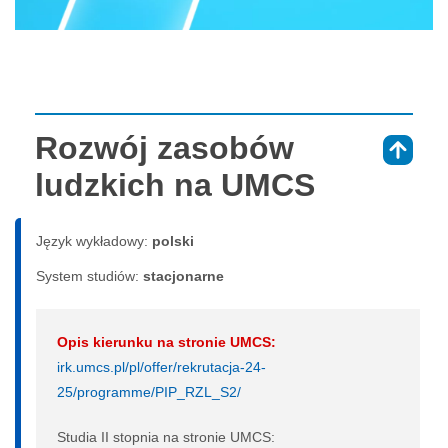
Rozwój zasobów
⇑
ludzkich na UMCS
Język wykładowy:
polski
System studiów:
sta­cjo­nar­ne
Opis kierunku na stronie UMCS:
irk.umcs.pl/pl/offer/rekrutacja-24-
25/programme/PIP_RZL_S2/
Studia II stopnia na stronie UMCS: