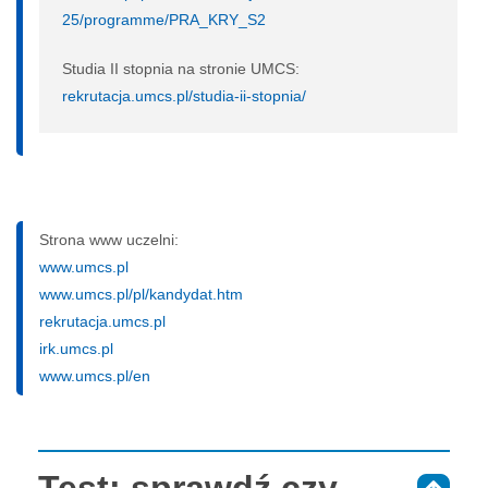
25/programme/PRA_KRY_S2
Studia II stopnia na stronie UMCS:
rekrutacja.umcs.pl/studia-ii-stopnia/
Strona www uczelni:
www.umcs.pl
www.umcs.pl/pl/kandydat.htm
rekrutacja.umcs.pl
irk.umcs.pl
www.umcs.pl/en
Test: sprawdź czy