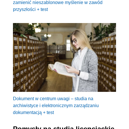
zamienić nieszablonowe myślenie w zawód
przyszłości + test
Dokument w centrum uwagi – studia na
archiwistyce i elektronicznym zarządzaniu
dokumentacją + test
Pomysły na studia licencjackie