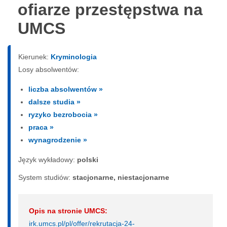
ofiarze przestępstwa na
UMCS
Kierunek:
Kryminologia
Losy absolwentów:
liczba absolwentów »
dalsze studia »
ryzyko bezrobocia »
praca »
wynagrodzenie »
Język wykładowy:
polski
System studiów:
sta­cjo­nar­ne, nie­sta­cjo­nar­ne
Opis na stronie UMCS:
irk.umcs.pl/pl/offer/rekrutacja-24-