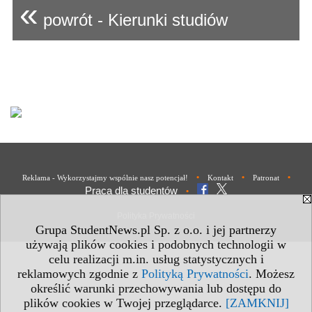
«
powrót - Kierunki studiów
•
•
•
Reklama - Wykorzystajmy wspólnie nasz potencjał!
Kontakt
Patronat
Praca dla studentów
•
Polityka Prywatności
Grupa StudentNews.pl Sp. z o.o. i jej partnerzy
używają plików cookies i podobnych technologii w
celu realizacji m.in. usług statystycznych i
reklamowych zgodnie z
Polityką Prywatności
. Możesz
określić warunki przechowywania lub dostępu do
plików cookies w Twojej przeglądarce.
[ZAMKNIJ]