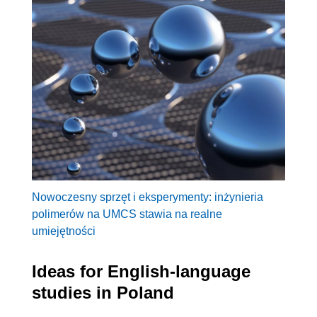
Nowoczesny sprzęt i eksperymenty: inżynieria
polimerów na UMCS stawia na realne
umiejętności
Ideas for English-language
studies in Poland