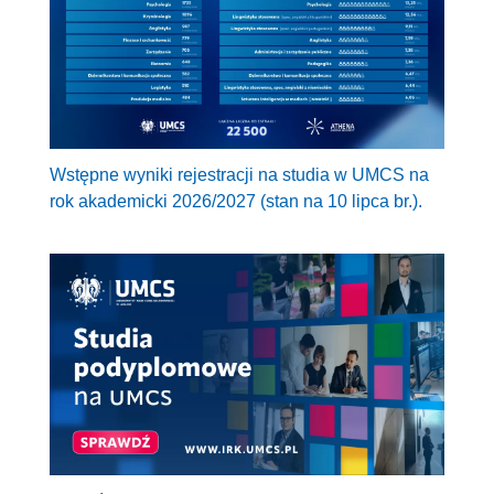
Wstępne wyniki rejestracji na studia w UMCS na
rok akademicki 2026/2027 (stan na 10 lipca br.).