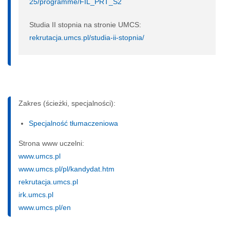
25/programme/FIL_PRT_S2
Studia II stopnia na stronie UMCS:
rekrutacja.umcs.pl/studia-ii-stopnia/
Zakres (ścieżki, specjalności):
Specjalność tłumaczeniowa
Strona www uczelni:
www.umcs.pl
www.umcs.pl/pl/kandydat.htm
rekrutacja.umcs.pl
irk.umcs.pl
www.umcs.pl/en