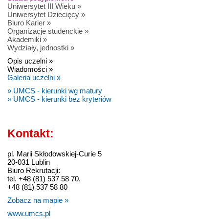
Uniwersytet III Wieku »
Uniwersytet Dziecięcy »
Biuro Karier »
Organizacje studenckie »
Akademiki »
Wydziały, jednostki »
Opis uczelni »
Wiadomości »
Galeria uczelni »
» UMCS - kierunki wg matury
» UMCS - kierunki bez kryteriów
Kontakt:
pl. Marii Skłodowskiej-Curie 5
20-031 Lublin
Biuro Rekrutacji:
tel. +48 (81) 537 58 70,
+48 (81) 537 58 80
Zobacz na mapie »
www.umcs.pl