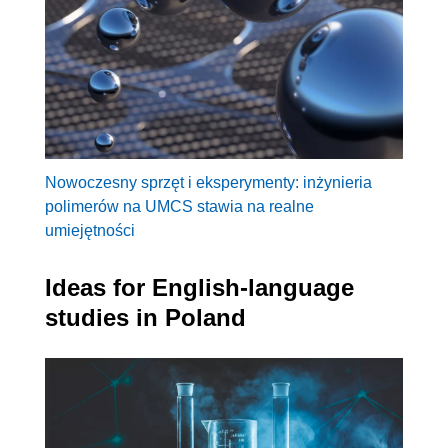
Nowoczesny sprzęt i eksperymenty: inżynieria
polimerów na UMCS stawia na realne
umiejętności
Ideas for English-language
studies in Poland