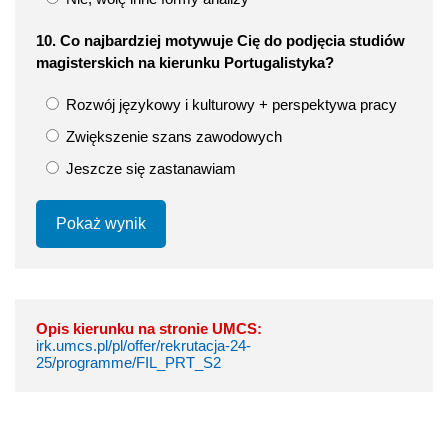
10. Co najbardziej motywuje Cię do podjęcia studiów
magisterskich na kierunku Portugalistyka?
Rozwój językowy i kulturowy + perspektywa pracy
Zwiększenie szans zawodowych
Jeszcze się zastanawiam
Pokaż wynik
Opis kierunku na stronie UMCS:
irk.umcs.pl/pl/offer/rekrutacja-24-
25/programme/FIL_PRT_S2