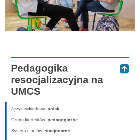
Pedagogika
⇑
resocjalizacyjna na
UMCS
Język wykładowy:
polski
Grupa kierunków:
pedagogiczne
System studiów:
sta­cjo­nar­ne