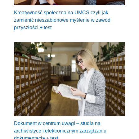
Kreatywność społeczna na UMCS czyli jak
zamienić nieszablonowe myślenie w zawód
przyszłości + test
Dokument w centrum uwagi – studia na
archiwistyce i elektronicznym zarządzaniu
dokumentacją + test