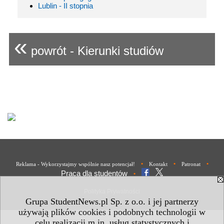
Lublin - II stopnia
«
powrót - Kierunki studiów
•
•
•
Reklama - Wykorzystajmy wspólnie nasz potencjał!
Kontakt
Patronat
Praca dla studentów
•
Polityka Prywatności
Grupa StudentNews.pl Sp. z o.o. i jej partnerzy
używają plików cookies i podobnych technologii w
celu realizacji m.in. usług statystycznych i