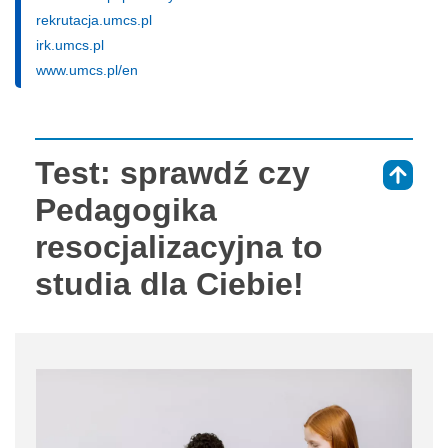
rekrutacja.umcs.pl
irk.umcs.pl
www.umcs.pl/en
Test: sprawdź czy
⇑
Pedagogika
resocjalizacyjna to
studia dla Ciebie!