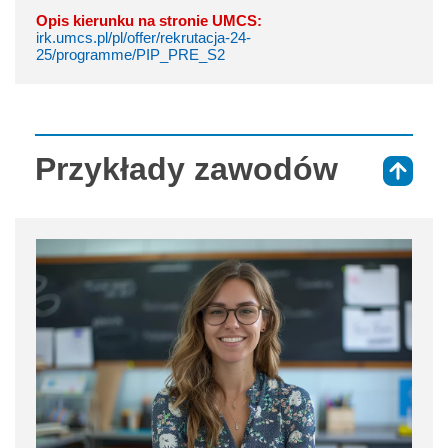
Opis kierunku na stronie UMCS:
irk.umcs.pl/pl/offer/rekrutacja-24-
25/programme/PIP_PRE_S2
Przykłady zawodów
⇑