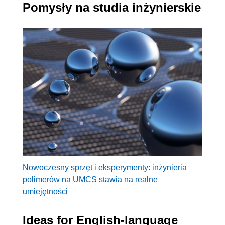
Pomysły na studia inżynierskie
Nowoczesny sprzęt i eksperymenty: inżynieria
polimerów na UMCS stawia na realne
umiejętności
Ideas for English-language