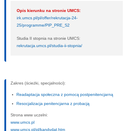
Opis kierunku na stronie UMCS:
irk.umcs.pl/pl/offer/rekrutacja-24-
25/programme/PIP_PRE_S2
Studia II stopnia na stronie UMCS:
rekrutacja.umcs.pl/studia-ii-stopnia/
Zakres (ścieżki, specjalności):
Readaptacja społeczna z pomocą postpenitencjarną
Resocjalizacja penitencjarna z probacją
Strona www uczelni:
www.umcs.pl
www.umcs.pl/pl/kandydat.htm