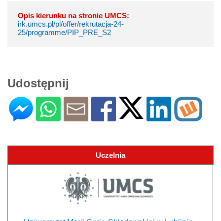
Opis kierunku na stronie UMCS:
irk.umcs.pl/pl/offer/rekrutacja-24-
25/programme/PIP_PRE_S2
Udostępnij
Uczelnia