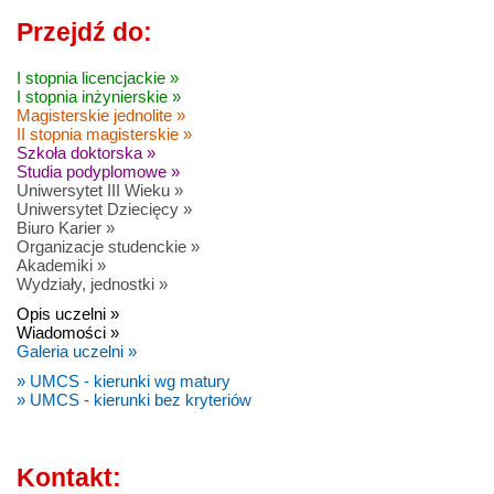
Przejdź do:
I stopnia licencjackie »
I stopnia inżynierskie »
Magisterskie jednolite »
II stopnia magisterskie »
Szkoła doktorska »
Studia podyplomowe »
Uniwersytet III Wieku »
Uniwersytet Dziecięcy »
Biuro Karier »
Organizacje studenckie »
Akademiki »
Wydziały, jednostki »
Opis uczelni »
Wiadomości »
Galeria uczelni »
» UMCS - kierunki wg matury
» UMCS - kierunki bez kryteriów
Kontakt: