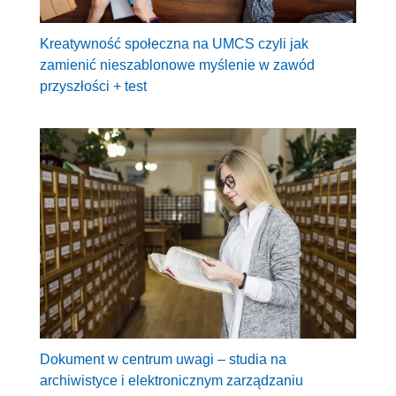
Kreatywność społeczna na UMCS czyli jak
zamienić nieszablonowe myślenie w zawód
przyszłości + test
Dokument w centrum uwagi – studia na
archiwistyce i elektronicznym zarządzaniu