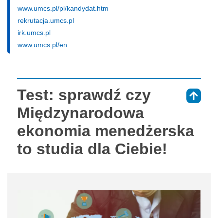
www.umcs.pl/pl/kandydat.htm
rekrutacja.umcs.pl
irk.umcs.pl
www.umcs.pl/en
Test: sprawdź czy
⇑
Międzynarodowa
ekonomia menedżerska
to studia dla Ciebie!