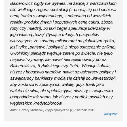
Balcerowicz nigdy nie wywiesi na żadnej z warszawskich
ulic wielkiego zegara spekulacji (z pnącą się pod niebiosa
ceną franka szwajcarskiego, z oderwaną od wszelkich
realiów produkcyjnych i popytowych ceną cukru, zboża,
ropy czy miedzi), bo taki zegar spekulacji uderzałby w
jego własną „bazę” (tysiące młodych pucybutów
wierzących, że zostaną milionerami na globalnym rynku,
jeśli tylko „państwo i polityka” z niego ostatecznie znikną).
Uwolniony pieniądz wędruje zatem po świecie, nie tylko
niepowstrzymany, ale nawet nienapiętnowany przez
Balcerowicza, Rybińskiego czy Petru. Winduje i obala,
niszczy bogactwo narodów, nawet szwajcarscy politycy i
szwajcarscy bankierzy modlą się dzisiaj do „inwestorów”,
aby zostawili w spokoju ich walutę, gdyż frank jako
waluta nie silna, ale spekulacyjna, niszczy szwajcarską
gospodarkę tak samo, jak niszczy portfele polskich czy
węgierskich kredytobiorców.
Autor: Cezary Michalski, krytykapolityczna.pl, 7 sierpnia 2011
Wikiquote