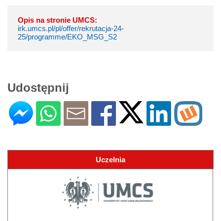
Opis na stronie UMCS:
irk.umcs.pl/pl/offer/rekrutacja-24-
25/programme/EKO_MSG_S2
Udostępnij
Uczelnia