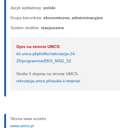
Język wykładowy:
polski
Grupa kierunków:
ekonomiczne, administracyjne
System studiów:
sta­cjo­nar­ne
Opis na stronie UMCS:
irk.umcs.pl/pl/offer/rekrutacja-24-
25/programme/EKO_MSG_S2
Studia II stopnia na stronie UMCS:
rekrutacja.umcs.pl/studia-ii-stopnia/
Strona www uczelni:
www.umcs.pl