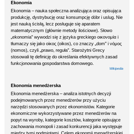
Ekonomia
Ekonomia – nauka społeczna analizująca oraz opisująca
produkcję, dystrybucję oraz konsumpcję dóbr i uslug. Nie
jest nauką ścisłą, lecz posługuje się aparatem
matematycznym (głównie metody ilościowe). Słowo
„ekonomia” wywodzi się z języka greckiego οικονομία i
tłumaczy się jako οἰκος (oikos), co znaczy „dom” i νόμος
(nomos), czyli „prawo, reguła”. Starożytni Grecy
stosowali tę definicję do określania efektywnych zasad
funkcjonowania gospodarstwa domowego.
Wikipedia
Ekonomia menedżerska
Ekonomia menedżerska – analiza istotnych decyzji
podejmowanych przez menedżerów przy użyciu
narzędzi stosowanych przez ekonomistów. Kategorie
ekonomiczne wykorzystywane przez menedżerów na
popyt na wyroby, kategorie kosztów, kategorie opisujące
zachowania monopoli i zasad konkurencji jaka występuje
między tymi podmiotami. Celem ekonomii menadżerskiej