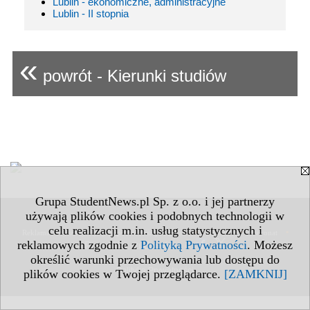
Lublin - ekonomiczne, administracyjne
Lublin - II stopnia
«
powrót - Kierunki studiów
Grupa StudentNews.pl Sp. z o.o. i jej partnerzy
używają plików cookies i podobnych technologii w
celu realizacji m.in. usług statystycznych i
•
•
•
Reklama - Wykorzystajmy wspólnie nasz potencjał!
Kontakt
Patronat
reklamowych zgodnie z
Polityką Prywatności
. Możesz
Praca dla studentów
•
określić warunki przechowywania lub dostępu do
Polityka Prywatności
plików cookies w Twojej przeglądarce.
[ZAMKNIJ]