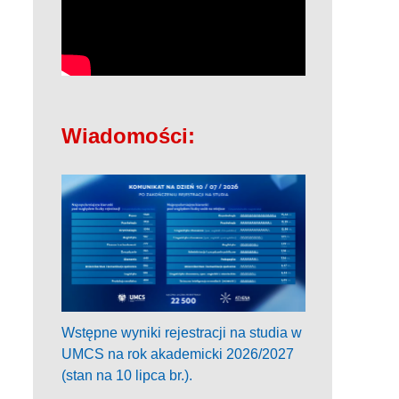
Wiadomości:
Wstępne wyniki rejestracji na studia w
UMCS na rok akademicki 2026/2027
(stan na 10 lipca br.).