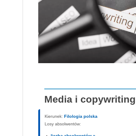
Media i copywritin
Kierunek:
Filologia polska
Losy absolwentów:
liczba absolwentów »