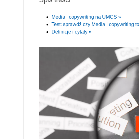
Media i copywriting na UMCS »
Test: sprawdź czy Media i copywriting to
Definicje i cytaty »