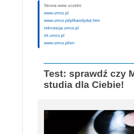
Strona www uczelni:
www.umcs.pl
www.umcs.pl/pl/kandydat.htm
rekrutacja.umcs.pl
irk.umcs.pl
www.umcs.pl/en
Test: sprawdź czy M
studia dla Ciebie!