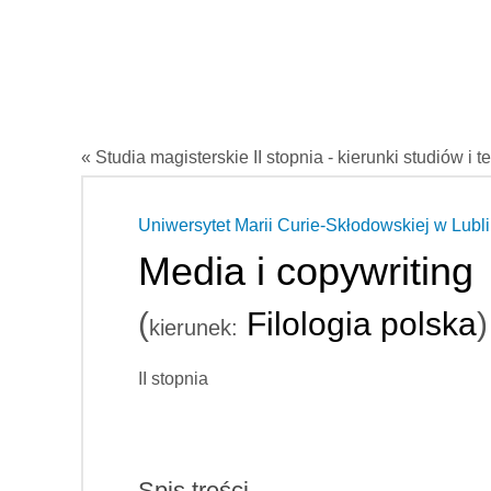
« Studia magisterskie II stopnia - kierunki studiów i t
Uniwersytet Marii Curie-Skłodowskiej w Lubli
Media i copywriting
(
Filologia polska
)
kierunek:
II stopnia
Spis treści