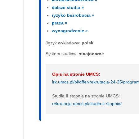
dalsze studia »
ryzyko bezrobocia »
praca »
wynagrodzenie »
Język wykładowy:
polski
System studiów:
sta­cjo­nar­ne
Opis na stronie UMCS:
irk.umcs.pl/pl/offer/rekrutacja-24-25/pro
Studia II stopnia na stronie UMCS:
rekrutacja.umcs.pl/studia-ii-stopnia/