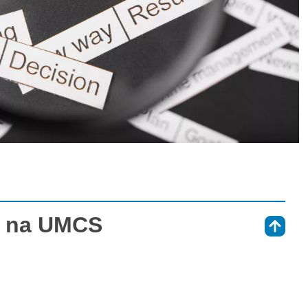
g na UMCS
⇑