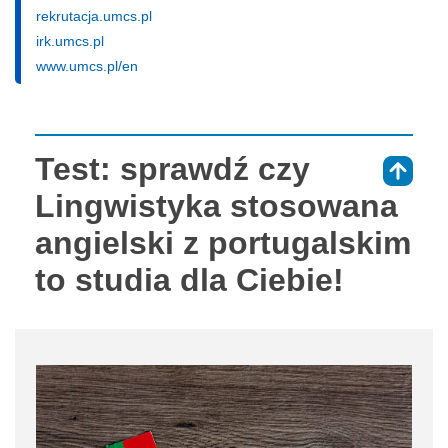
rekrutacja.umcs.pl
irk.umcs.pl
www.umcs.pl/en
Test: sprawdź czy
⇑
Lingwistyka stosowana
angielski z portugalskim
to studia dla Ciebie!