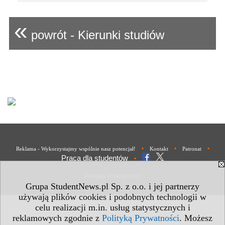
«
powrót - Kierunki studiów
•
•
•
Reklama - Wykorzystajmy wspólnie nasz potencjał!
Kontakt
Patronat
Praca dla studentów
•
Polityka Prywatności
Grupa StudentNews.pl Sp. z o.o. i jej partnerzy
używają plików cookies i podobnych technologii w
celu realizacji m.in. usług statystycznych i
reklamowych zgodnie z
Polityką Prywatności
. Możesz