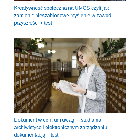
Kreatywność społeczna na UMCS czyli jak
zamienić nieszablonowe myślenie w zawód
przyszłości + test
Dokument w centrum uwagi – studia na
archiwistyce i elektronicznym zarządzaniu
dokumentacją + test