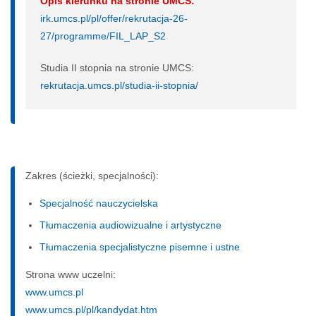
Opis kierunku na stronie UMCS:
irk.umcs.pl/pl/offer/rekrutacja-26-
27/programme/FIL_LAP_S2
Studia II stopnia na stronie UMCS:
rekrutacja.umcs.pl/studia-ii-stopnia/
Zakres (ścieżki, specjalności):
Specjalność nauczycielska
Tłumaczenia audiowizualne i artystyczne
Tłumaczenia specjalistyczne pisemne i ustne
Strona www uczelni:
www.umcs.pl
www.umcs.pl/pl/kandydat.htm