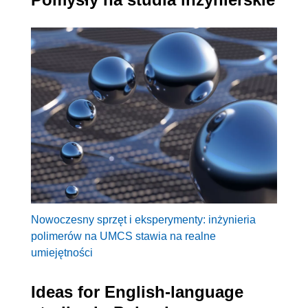
Nowoczesny sprzęt i eksperymenty: inżynieria
polimerów na UMCS stawia na realne
umiejętności
Ideas for English-language