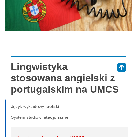
Lingwistyka
⇑
stosowana angielski z
portugalskim na UMCS
Język wykładowy:
polski
System studiów:
sta­cjo­nar­ne