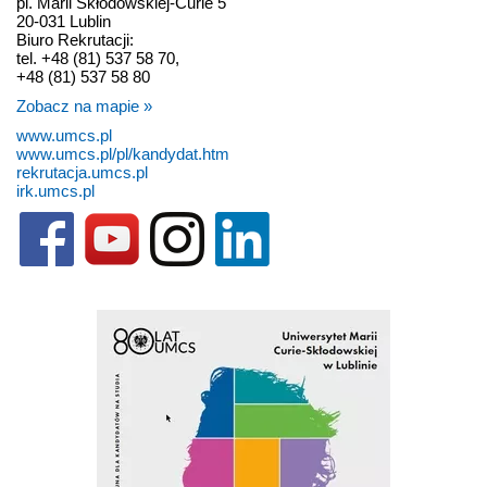
pl. Marii Skłodowskiej-Curie 5
20-031 Lublin
Biuro Rekrutacji:
tel. +48 (81) 537 58 70,
+48 (81) 537 58 80
Zobacz na mapie »
www.umcs.pl
www.umcs.pl/pl/kandydat.htm
rekrutacja.umcs.pl
irk.umcs.pl