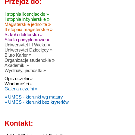
Przejdź do:
I stopnia licencjackie »
I stopnia inżynierskie »
Magisterskie jednolite »
II stopnia magisterskie »
Szkoła doktorska »
Studia podyplomowe »
Uniwersytet III Wieku »
Uniwersytet Dziecięcy »
Biuro Karier »
Organizacje studenckie »
Akademiki »
Wydziały, jednostki »
Opis uczelni »
Wiadomości »
Galeria uczelni »
» UMCS - kierunki wg matury
» UMCS - kierunki bez kryteriów
Kontakt: