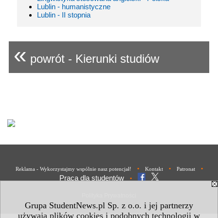
Lublin - humanistyczne
Lublin - II stopnia
«
powrót - Kierunki studiów
•
•
•
Reklama - Wykorzystajmy wspólnie nasz potencjał!
Kontakt
Patronat
Praca dla studentów
•
Polityka Prywatności
Grupa StudentNews.pl Sp. z o.o. i jej partnerzy
używają plików cookies i podobnych technologii w