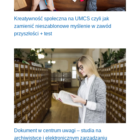
Kreatywność społeczna na UMCS czyli jak
zamienić nieszablonowe myślenie w zawód
przyszłości + test
Dokument w centrum uwagi – studia na
archiwistyce i elektronicznym zarządzaniu