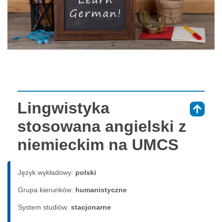
Lingwistyka
⇑
stosowana angielski z
niemieckim na UMCS
Język wykładowy:
polski
Grupa kierunków:
humanistyczne
System studiów:
sta­cjo­nar­ne