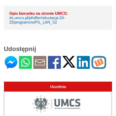
Opis kierunku na stronie UMCS:
irk.umcs.pl/pl/offer/rekrutacja-24-
25/programme/FIL_LAN_S2
Udostępnij
Uczelnia