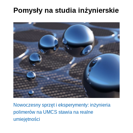
Pomysły na studia inżynierskie
Nowoczesny sprzęt i eksperymenty: inżynieria
polimerów na UMCS stawia na realne
umiejętności