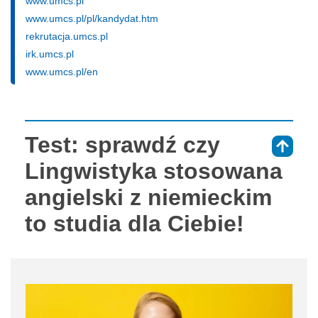
www.umcs.pl
www.umcs.pl/pl/kandydat.htm
rekrutacja.umcs.pl
irk.umcs.pl
www.umcs.pl/en
Test: sprawdź czy
⇑
Lingwistyka stosowana
angielski z niemieckim
to studia dla Ciebie!