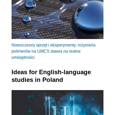
Nowoczesny sprzęt i eksperymenty: inżynieria
polimerów na UMCS stawia na realne
umiejętności
Ideas for English-language
studies in Poland