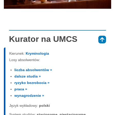
Kurator na UMCS
⇑
Kierunek:
Kryminologia
Losy absolwentów:
liczba absolwentów »
dalsze studia »
ryzyko bezrobocia »
praca »
wynagrodzenie »
Język wykładowy:
polski
System studiów:
sta­cjo­nar­ne, nie­sta­cjo­nar­ne