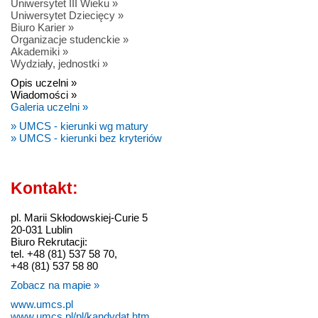
Uniwersytet III Wieku »
Uniwersytet Dziecięcy »
Biuro Karier »
Organizacje studenckie »
Akademiki »
Wydziały, jednostki »
Opis uczelni »
Wiadomości »
Galeria uczelni »
» UMCS - kierunki wg matury
» UMCS - kierunki bez kryteriów
Kontakt:
pl. Marii Skłodowskiej-Curie 5
20-031 Lublin
Biuro Rekrutacji:
tel. +48 (81) 537 58 70,
+48 (81) 537 58 80
Zobacz na mapie »
www.umcs.pl
www.umcs.pl/pl/kandydat.htm