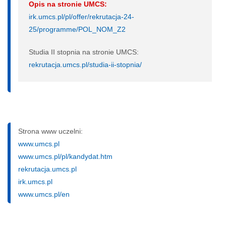
Opis na stronie UMCS:
irk.umcs.pl/pl/offer/rekrutacja-24-
25/programme/POL_NOM_Z2
Studia II stopnia na stronie UMCS:
rekrutacja.umcs.pl/studia-ii-stopnia/
Strona www uczelni:
www.umcs.pl
www.umcs.pl/pl/kandydat.htm
rekrutacja.umcs.pl
irk.umcs.pl
www.umcs.pl/en