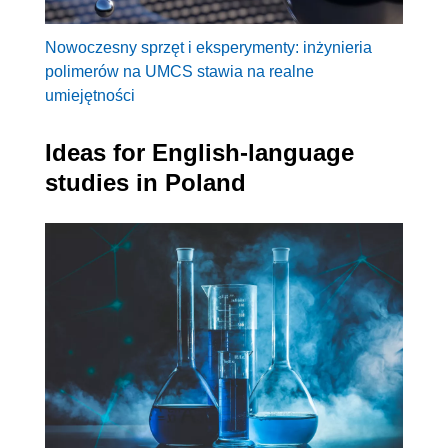
Nowoczesny sprzęt i eksperymenty: inżynieria
polimerów na UMCS stawia na realne
umiejętności
Ideas for English-language
studies in Poland