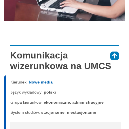
Komunikacja
⇑
wizerunkowa na UMCS
Kierunek:
Nowe media
Język wykładowy:
polski
Grupa kierunków:
ekonomiczne, administracyjne
System studiów:
sta­cjo­nar­ne, nie­sta­cjo­nar­ne