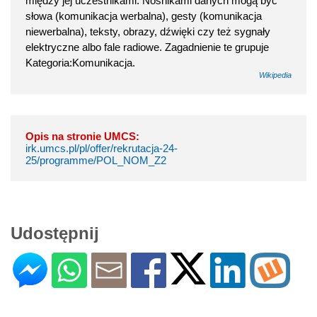
między jej uczestnikami. Nośnikami danych mogą być
słowa (komunikacja werbalna), gesty (komunikacja
niewerbalna), teksty, obrazy, dźwięki czy też sygnały
elektryczne albo fale radiowe. Zagadnienie te grupuje
Kategoria:Komunikacja.
Wikipedia
Opis na stronie UMCS:
irk.umcs.pl/pl/offer/rekrutacja-24-
25/programme/POL_NOM_Z2
Udostępnij