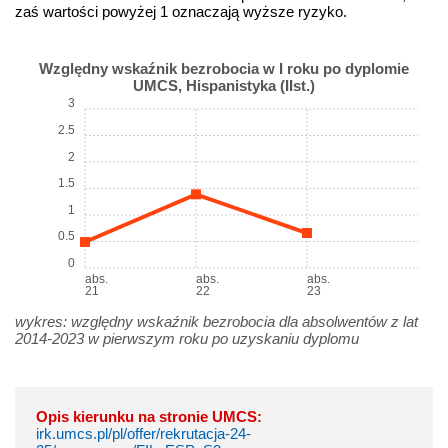
zaś wartości powyżej 1 oznaczają wyższe ryzyko.
Względny wskaźnik bezrobocia w I roku po dyplomie
UMCS, Hispanistyka (IIst.)
3
2.5
2
1.5
1
0.5
0
abs.
abs.
abs.
21
22
23
wykres: względny wskaźnik bezrobocia dla absolwentów z lat
2014-2023 w pierwszym roku po uzyskaniu dyplomu
Opis kierunku na stronie UMCS:
irk.umcs.pl/pl/offer/rekrutacja-24-