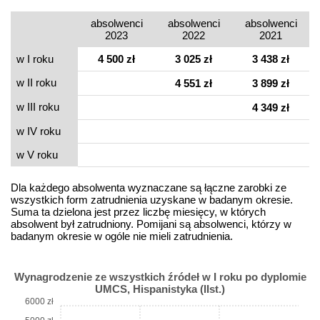
absolwenci
absolwenci
absolwenci
2023
2022
2021
w I roku
4 500 zł
3 025 zł
3 438 zł
w II roku
4 551 zł
3 899 zł
w III roku
4 349 zł
w IV roku
w V roku
Dla każdego absolwenta wyznaczane są łączne zarobki ze
wszystkich form zatrudnienia uzyskane w badanym okresie.
Suma ta dzielona jest przez liczbę miesięcy, w których
absolwent był zatrudniony. Pomijani są absolwenci, którzy w
badanym okresie w ogóle nie mieli zatrudnienia.
Wynagrodzenie ze wszystkich źródeł w I roku po dyplomie
UMCS, Hispanistyka (IIst.)
6000 zł