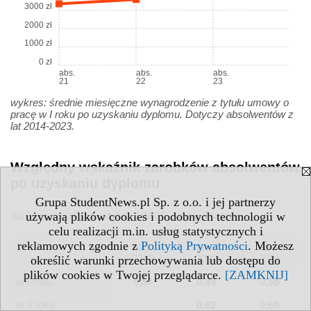
3000 zł
2000 zł
1000 zł
0 zł
abs.
abs.
abs.
21
22
23
wykres: średnie miesięczne wynagrodzenie z tytułu umowy o
pracę w I roku po uzyskaniu dyplomu. Dotyczy absolwentów z
lat 2014-2023.
Względny wskaźnik zarobków absolwentów
po uzyskaniu dyplomu
Grupa StudentNews.pl Sp. z o.o. i jej partnerzy
używają plików cookies i podobnych technologii w
dla kierunku Hispanistyka - UMCS, studia II stopnia
celu realizacji m.in. usług statystycznych i
reklamowych zgodnie z
Polityką Prywatności
. Możesz
abs.
abs.
abs.
2023
2022
2021
określić warunki przechowywania lub dostępu do
plików cookies w Twojej przeglądarce.
[ZAMKNIJ]
w I roku
0,57
0,49
0,58
w II roku
0,62
0,60