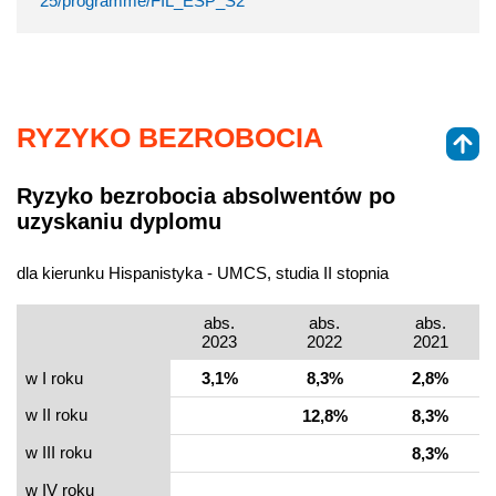
25/programme/FIL_ESP_S2
RYZYKO BEZROBOCIA
Ryzyko bezrobocia absolwentów po
uzyskaniu dyplomu
dla kierunku Hispanistyka - UMCS, studia II stopnia
abs.
abs.
abs.
2023
2022
2021
w I roku
3,1%
8,3%
2,8%
w II roku
12,8%
8,3%
w III roku
8,3%
w IV roku