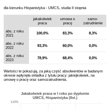
dla kierunku Hispanistyka - UMCS, studia II stopnia
jakakolwiek
umowa o
samo­
praca
pracę
zatrudnienie
abs. z roku
100,0%
83,3%
8,3%
2021
abs. z roku
93,3%
60,0%
0,0%
2022
abs. z roku
78,9%
68,4%
0,0%
2023
Wartości te pokazują, za jaką część absolwentów w badanym
okresie wpłynęła składka z tytułu pracy: jakiejkolwiek, na
umowę o pracę oraz samozatrudnienia.
Jakakolwiek praca w I roku po dyplomie
UMCS, Hispanistyka (IIst.)
110%