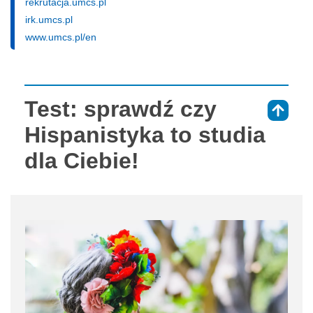
rekrutacja.umcs.pl
irk.umcs.pl
www.umcs.pl/en
Test: sprawdź czy
⇑
Hispanistyka to studia
dla Ciebie!