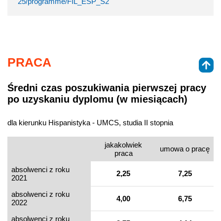
25/programme/FIL_ESP_S2
PRACA
Średni czas poszukiwania pierwszej pracy
po uzyskaniu dyplomu (w miesiącach)
dla kierunku Hispanistyka - UMCS, studia II stopnia
jakakolwiek
umowa o pracę
praca
absolwenci z roku
2,25
7,25
2021
absolwenci z roku
4,00
6,75
2022
absolwenci z roku