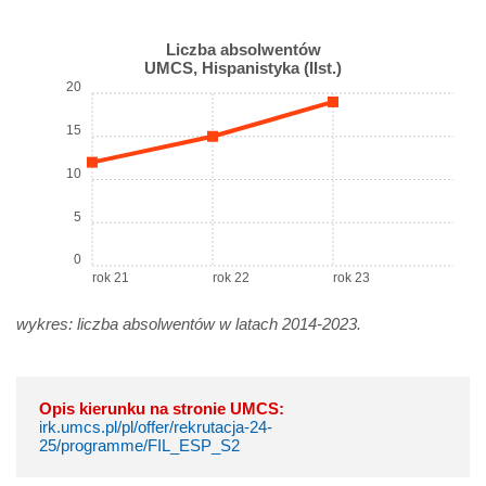
Liczba absolwentów
UMCS, Hispanistyka (IIst.)
20
15
10
5
0
rok 21
rok 22
rok 23
wykres: liczba absolwentów w latach 2014-2023.
Opis kierunku na stronie UMCS:
irk.umcs.pl/pl/offer/rekrutacja-24-
25/programme/FIL_ESP_S2