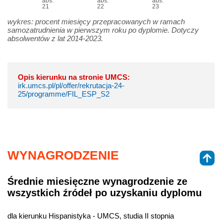
abs.
abs.
abs.
21
22
23
wykres: procent miesięcy przepracowanych w ramach
samozatrudnienia w pierwszym roku po dyplomie. Dotyczy
absolwentów z lat 2014-2023.
Opis kierunku na stronie UMCS:
irk.umcs.pl/pl/offer/rekrutacja-24-
25/programme/FIL_ESP_S2
WYNAGRODZENIE
Średnie miesięczne wynagrodzenie ze
wszystkich źródeł po uzyskaniu dyplomu
dla kierunku Hispanistyka - UMCS, studia II stopnia