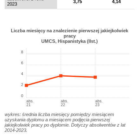
3,75
4,14
2023
Liczba miesięcy na znalezienie pierwszej jakiejkolwiek
pracy
UMCS, Hispanistyka (IIst.)
8
6
4
2
0
abs.
abs.
abs.
21
22
23
wykres: średnia liczba miesięcy pomiędzy miesiącem
uzyskania dyplomu a miesiącem podjęcia pierwszej
jakiejkolwiek pracy po dyplomie. Dotyczy absolwentów z lat
2014-2023.