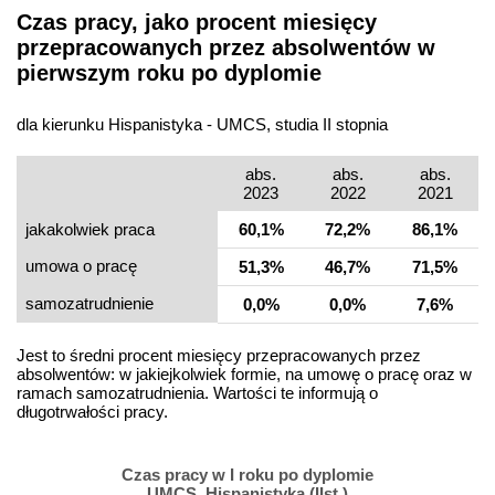
Czas pracy, jako procent miesięcy
przepracowanych przez absolwentów w
pierwszym roku po dyplomie
dla kierunku Hispanistyka - UMCS, studia II stopnia
abs.
abs.
abs.
2023
2022
2021
jakakolwiek praca
60,1%
72,2%
86,1%
umowa o pracę
51,3%
46,7%
71,5%
samo­zatrudnienie
0,0%
0,0%
7,6%
Jest to średni procent miesięcy przepracowanych przez
absolwentów: w jakiejkolwiek formie, na umowę o pracę oraz w
ramach samozatrudnienia. Wartości te informują o
długotrwałości pracy.
Czas pracy w I roku po dyplomie
UMCS, Hispanistyka (IIst.)