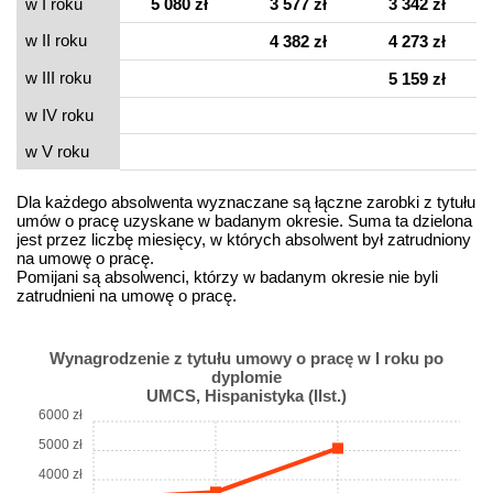
w I roku
5 080 zł
3 577 zł
3 342 zł
w II roku
4 382 zł
4 273 zł
w III roku
5 159 zł
w IV roku
w V roku
Dla każdego absolwenta wyznaczane są łączne zarobki z tytułu
umów o pracę uzyskane w badanym okresie. Suma ta dzielona
jest przez liczbę miesięcy, w których absolwent był zatrudniony
na umowę o pracę.
Pomijani są absolwenci, którzy w badanym okresie nie byli
zatrudnieni na umowę o pracę.
Wynagrodzenie z tytułu umowy o pracę w I roku po
dyplomie
UMCS, Hispanistyka (IIst.)
6000 zł
5000 zł
4000 zł