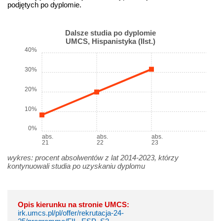
podjętych po dyplomie.
Dalsze studia po dyplomie
UMCS, Hispanistyka (IIst.)
40%
30%
20%
10%
0%
abs.
abs.
abs.
21
22
23
wykres: procent absolwentów z lat 2014-2023, którzy
kontynuowali studia po uzyskaniu dyplomu
Opis kierunku na stronie UMCS:
irk.umcs.pl/pl/offer/rekrutacja-24-