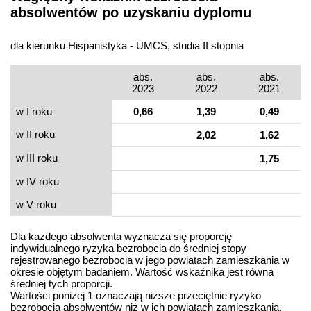
absolwentów po uzyskaniu dyplomu
dla kierunku Hispanistyka - UMCS, studia II stopnia
abs.
abs.
abs.
2023
2022
2021
w I roku
0,66
1,39
0,49
w II roku
2,02
1,62
w III roku
1,75
w IV roku
w V roku
Dla każdego absolwenta wyznacza się proporcję
indywidualnego ryzyka bezrobocia do średniej stopy
rejestrowanego bezrobocia w jego powiatach zamieszkania w
okresie objętym badaniem. Wartość wskaźnika jest równa
średniej tych proporcji.
Wartości poniżej 1 oznaczają niższe przeciętnie ryzyko
bezrobocia absolwentów niż w ich powiatach zamieszkania,