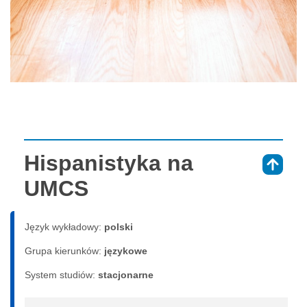
Hispanistyka na
⇑
UMCS
Język wykładowy:
polski
Grupa kierunków:
językowe
System studiów:
sta­cjo­nar­ne