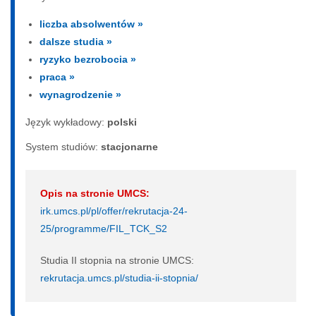
liczba absolwentów »
dalsze studia »
ryzyko bezrobocia »
praca »
wynagrodzenie »
Język wykładowy:
polski
System studiów:
sta­cjo­nar­ne
Opis na stronie UMCS:
irk.umcs.pl/pl/offer/rekrutacja-24-
25/programme/FIL_TCK_S2
Studia II stopnia na stronie UMCS:
rekrutacja.umcs.pl/studia-ii-stopnia/