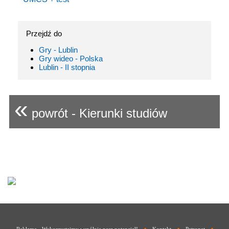
Przejdź do
Gry - Lublin
Gry wideo - Polska
Lublin - II stopnia
«
powrót - Kierunki studiów
•
•
•
Reklama - Wykorzystajmy wspólnie nasz potencjał!
Kontakt
Patronat