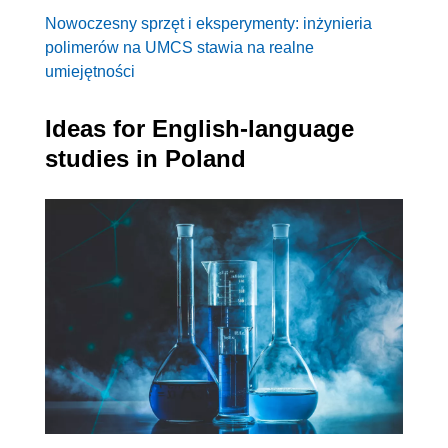
Nowoczesny sprzęt i eksperymenty: inżynieria
polimerów na UMCS stawia na realne
umiejętności
Ideas for English-language
studies in Poland