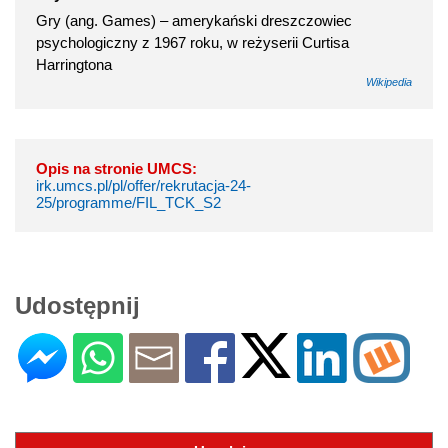
Gry (ang. Games) – amerykański dreszczowiec
psychologiczny z 1967 roku, w reżyserii Curtisa
Harringtona
Wikipedia
Opis na stronie UMCS:
irk.umcs.pl/pl/offer/rekrutacja-24-
25/programme/FIL_TCK_S2
Udostępnij