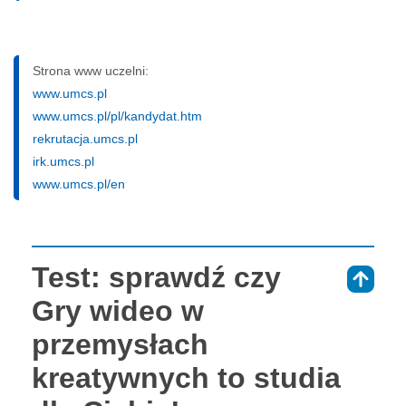
Strona www uczelni:
www.umcs.pl
www.umcs.pl/pl/kandydat.htm
rekrutacja.umcs.pl
irk.umcs.pl
www.umcs.pl/en
Test: sprawdź czy
⇑
Gry wideo w
przemysłach
kreatywnych to studia