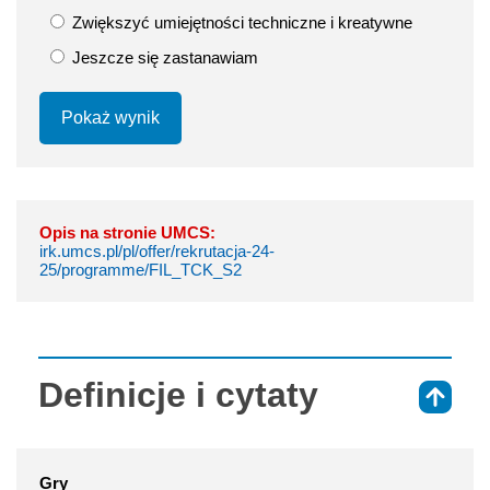
Zwiększyć umiejętności techniczne i kreatywne
Jeszcze się zastanawiam
Pokaż wynik
Opis na stronie UMCS:
irk.umcs.pl/pl/offer/rekrutacja-24-
25/programme/FIL_TCK_S2
Definicje i cytaty
⇑
Gry