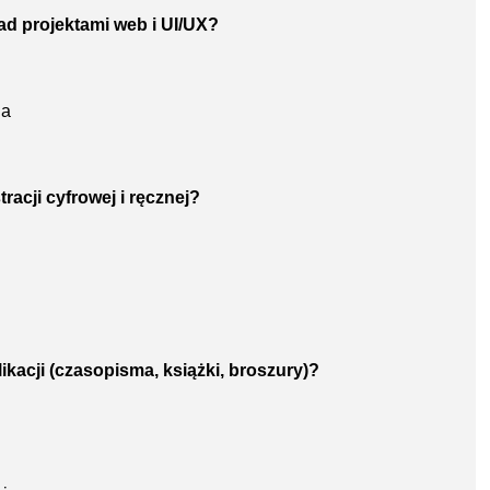
ad projektami web i UI/UX?
ia
racji cyfrowej i ręcznej?
ikacji (czasopisma, książki, broszury)?