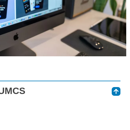
 UMCS
⇑