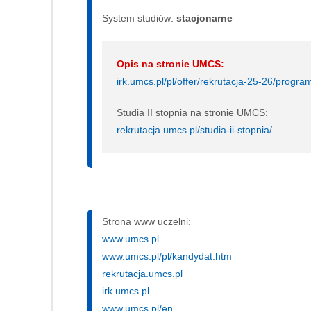
System studiów:
sta­cjo­nar­ne
Opis na stronie UMCS:
irk.umcs.pl/pl/offer/rekrutacja-25-26/pr
Studia II stopnia na stronie UMCS:
rekrutacja.umcs.pl/studia-ii-stopnia/
Strona www uczelni:
www.umcs.pl
www.umcs.pl/pl/kandydat.htm
rekrutacja.umcs.pl
irk.umcs.pl
www.umcs.pl/en