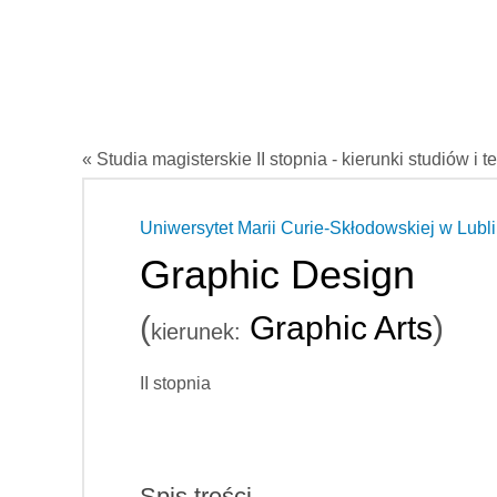
« Studia magisterskie II stopnia - kierunki studiów i t
Uniwersytet Marii Curie-Skłodowskiej w Lubli
Graphic Design
(
Graphic Arts
)
kierunek:
II stopnia
Spis treści