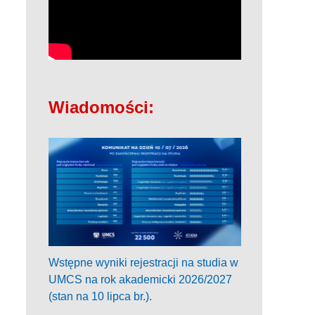
Wiadomości:
Wstępne wyniki rejestracji na studia w
UMCS na rok akademicki 2026/2027
(stan na 10 lipca br.).