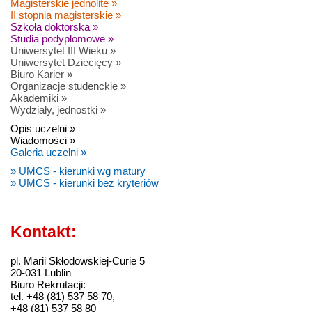
Magisterskie jednolite »
II stopnia magisterskie »
Szkoła doktorska »
Studia podyplomowe »
Uniwersytet III Wieku »
Uniwersytet Dziecięcy »
Biuro Karier »
Organizacje studenckie »
Akademiki »
Wydziały, jednostki »
Opis uczelni »
Wiadomości »
Galeria uczelni »
» UMCS - kierunki wg matury
» UMCS - kierunki bez kryteriów
Kontakt:
pl. Marii Skłodowskiej-Curie 5
20-031 Lublin
Biuro Rekrutacji:
tel. +48 (81) 537 58 70,
+48 (81) 537 58 80