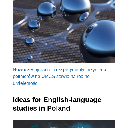
Nowoczesny sprzęt i eksperymenty: inżynieria
polimerów na UMCS stawia na realne
umiejętności
Ideas for English-language
studies in Poland