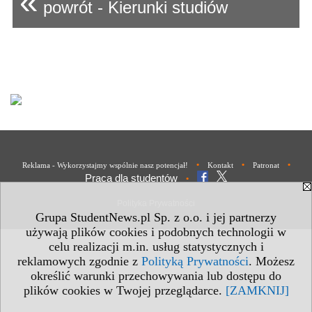
«
powrót - Kierunki studiów
•
•
•
Reklama - Wykorzystajmy wspólnie nasz potencjał!
Kontakt
Patronat
Praca dla studentów
•
Polityka Prywatności
Grupa StudentNews.pl Sp. z o.o. i jej partnerzy
używają plików cookies i podobnych technologii w
celu realizacji m.in. usług statystycznych i
reklamowych zgodnie z
Polityką Prywatności
. Możesz
określić warunki przechowywania lub dostępu do
plików cookies w Twojej przeglądarce.
[ZAMKNIJ]