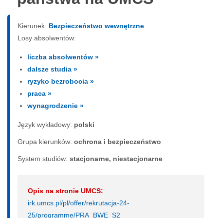
Kierunek:
Bezpieczeństwo wewnętrzne
Losy absolwentów:
liczba absolwentów »
dalsze studia »
ryzyko bezrobocia »
praca »
wynagrodzenie »
Język wykładowy:
polski
Grupa kierunków:
ochrona i bezpieczeństwo
System studiów:
sta­cjo­nar­ne, nie­sta­cjo­nar­ne
Opis na stronie UMCS:
irk.umcs.pl/pl/offer/rekrutacja-24-
25/programme/PRA_BWE_S2