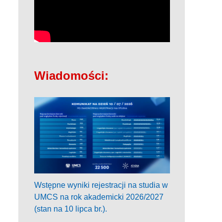
Wiadomości:
Wstępne wyniki rejestracji na studia w
UMCS na rok akademicki 2026/2027
(stan na 10 lipca br.).