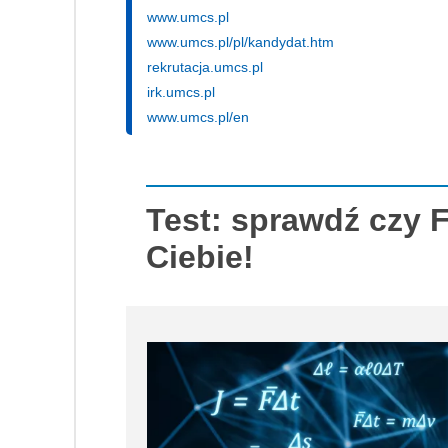
www.umcs.pl
www.umcs.pl/pl/kandydat.htm
rekrutacja.umcs.pl
irk.umcs.pl
www.umcs.pl/en
Test: sprawdź czy F
Ciebie!