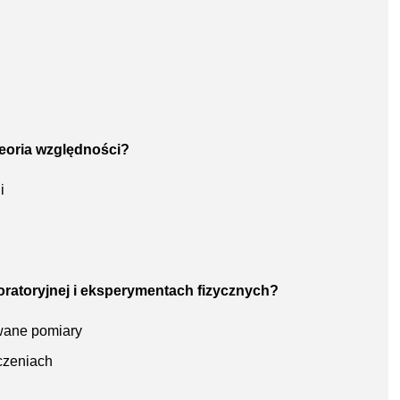
 teoria względności?
i
oratoryjnej i eksperymentach fizycznych?
wane pomiary
czeniach