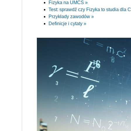
Fizyka na UMCS »
Test: sprawdź czy Fizyka to studia dla C
Przykłady zawodów »
Definicje i cytaty »