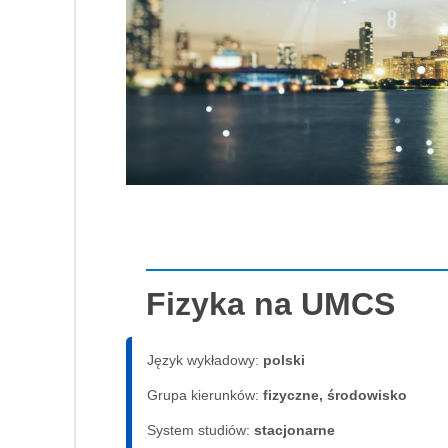
Fizyka na UMCS
Język wykładowy:
polski
Grupa kierunków:
fizyczne, środowisko
System studiów:
sta­cjo­nar­ne