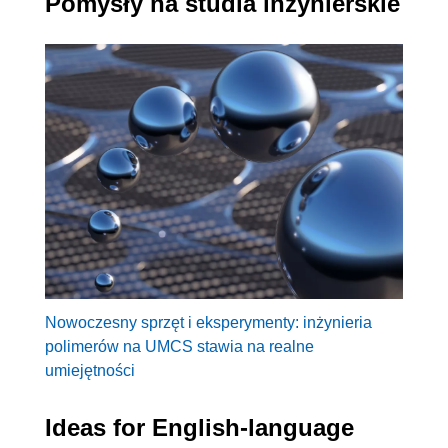
Pomysły na studia inżynierskie
Nowoczesny sprzęt i eksperymenty: inżynieria
polimerów na UMCS stawia na realne
umiejętności
Ideas for English-language