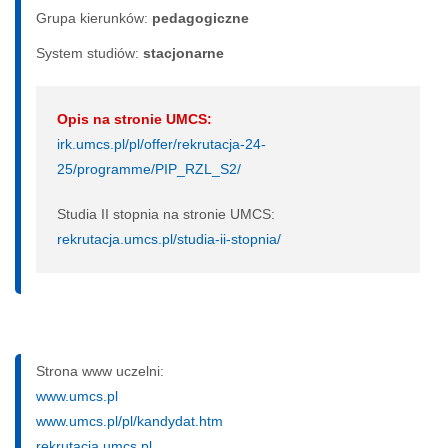
Grupa kierunków:
pedagogiczne
System studiów:
sta­cjo­nar­ne
Opis na stronie UMCS:
irk.umcs.pl/pl/offer/rekrutacja-24-
25/programme/PIP_RZL_S2/
Studia II stopnia na stronie UMCS:
rekrutacja.umcs.pl/studia-ii-stopnia/
Strona www uczelni:
www.umcs.pl
www.umcs.pl/pl/kandydat.htm
rekrutacja.umcs.pl