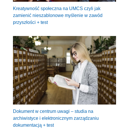
Kreatywność społeczna na UMCS czyli jak
zamienić nieszablonowe myślenie w zawód
przyszłości + test
Dokument w centrum uwagi – studia na
archiwistyce i elektronicznym zarządzaniu
dokumentacją + test