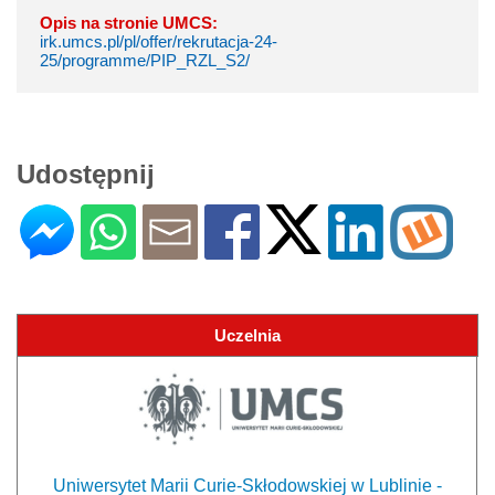
Opis na stronie UMCS:
irk.umcs.pl/pl/offer/rekrutacja-24-
25/programme/PIP_RZL_S2/
Udostępnij
Uczelnia
Uniwersytet Marii Curie-Skłodowskiej w Lublinie -