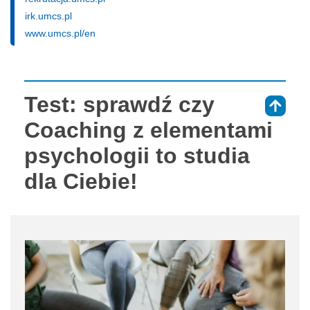
irk.umcs.pl
www.umcs.pl/en
Test: sprawdź czy
⇑
Coaching z elementami
psychologii to studia
dla Ciebie!