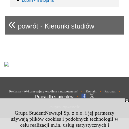
Lublin - II stopnia
«
powrót - Kierunki studiów
•
•
•
Reklama - Wykorzystajmy wspólnie nasz potencjał!
Kontakt
Patronat
Praca dla studentów
•
Polityka Prywatności
Grupa StudentNews.pl Sp. z o.o. i jej partnerzy
używają plików cookies i podobnych technologii w
celu realizacji m.in. usług statystycznych i