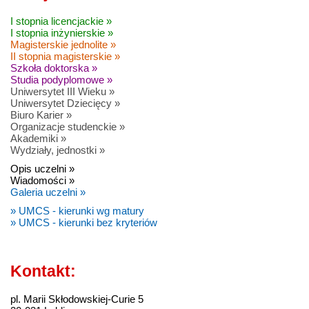
I stopnia licencjackie »
I stopnia inżynierskie »
Magisterskie jednolite »
II stopnia magisterskie »
Szkoła doktorska »
Studia podyplomowe »
Uniwersytet III Wieku »
Uniwersytet Dziecięcy »
Biuro Karier »
Organizacje studenckie »
Akademiki »
Wydziały, jednostki »
Opis uczelni »
Wiadomości »
Galeria uczelni »
» UMCS - kierunki wg matury
» UMCS - kierunki bez kryteriów
Kontakt:
pl. Marii Skłodowskiej-Curie 5