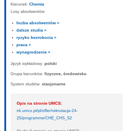
Kierunek:
Chemia
Losy absolwentów:
liczba absolwentów »
dalsze studia »
ryzyko bezrobocia »
praca »
wynagrodzenie »
Język wykładowy:
polski
Grupa kierunków:
fizyczne, środowisko
System studiów:
sta­cjo­nar­ne
Opis na stronie UMCS:
irk.umcs.pl/pl/offer/rekrutacja-24-
25/programme/CHE_CHS_S2
Studia II stopnia na stronie UMCS: