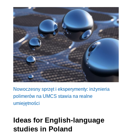
Nowoczesny sprzęt i eksperymenty: inżynieria
polimerów na UMCS stawia na realne
umiejętności
Ideas for English-language
studies in Poland