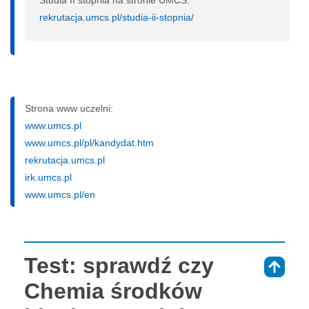
rekrutacja.umcs.pl/studia-ii-stopnia/
Strona www uczelni:
www.umcs.pl
www.umcs.pl/pl/kandydat.htm
rekrutacja.umcs.pl
irk.umcs.pl
www.umcs.pl/en
Test: sprawdź czy
⇑
Chemia środków