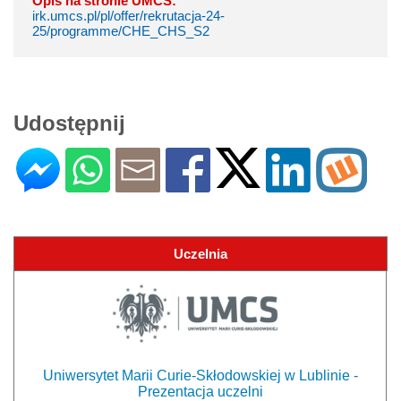
Opis na stronie UMCS:
irk.umcs.pl/pl/offer/rekrutacja-24-
25/programme/CHE_CHS_S2
Udostępnij
Uczelnia
Uniwersytet Marii Curie-Skłodowskiej w Lublinie -
Prezentacja uczelni