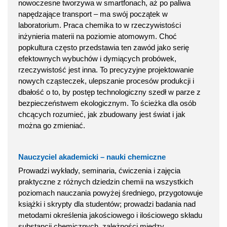
nowoczesne tworzywa w smartfonach, aż po paliwa
napędzające transport – ma swój początek w
laboratorium. Praca chemika to w rzeczywistości
inżynieria materii na poziomie atomowym. Choć
popkultura często przedstawia ten zawód jako serię
efektownych wybuchów i dymiących probówek,
rzeczywistość jest inna. To precyzyjne projektowanie
nowych cząsteczek, ulepszanie procesów produkcji i
dbałość o to, by postęp technologiczny szedł w parze z
bezpieczeństwem ekologicznym. To ścieżka dla osób
chcących rozumieć, jak zbudowany jest świat i jak
można go zmieniać.
Nauczyciel akademicki – nauki chemiczne
Prowadzi wykłady, seminaria, ćwiczenia i zajęcia
praktyczne z różnych dziedzin chemii na wszystkich
poziomach nauczania powyżej średniego, przygotowuje
książki i skrypty dla studentów; prowadzi badania nad
metodami określenia jakościowego i ilościowego składu
substancji chemicznych, zależności między