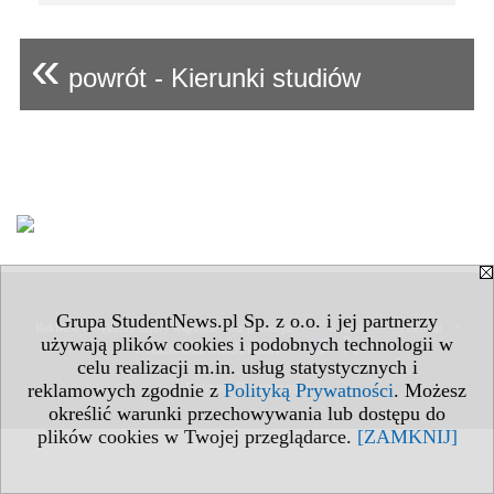
«
powrót - Kierunki studiów
Grupa StudentNews.pl Sp. z o.o. i jej partnerzy
•
•
•
Reklama - Wykorzystajmy wspólnie nasz potencjał!
Kontakt
Patronat
używają plików cookies i podobnych technologii w
Praca dla studentów
•
celu realizacji m.in. usług statystycznych i
reklamowych zgodnie z
Polityką Prywatności
. Możesz
Polityka Prywatności
określić warunki przechowywania lub dostępu do
plików cookies w Twojej przeglądarce.
[ZAMKNIJ]