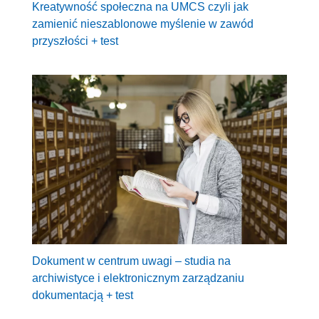
Kreatywność społeczna na UMCS czyli jak
zamienić nieszablonowe myślenie w zawód
przyszłości + test
Dokument w centrum uwagi – studia na
archiwistyce i elektronicznym zarządzaniu
dokumentacją + test