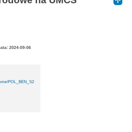
arodowe na UMCS
⇑
ata: 2024-09-06
gramme/POL_BEN_S2