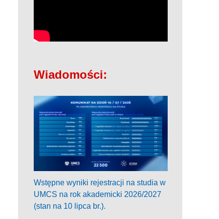
Wiadomości:
Wstępne wyniki rejestracji na studia w
UMCS na rok akademicki 2026/2027
(stan na 10 lipca br.).