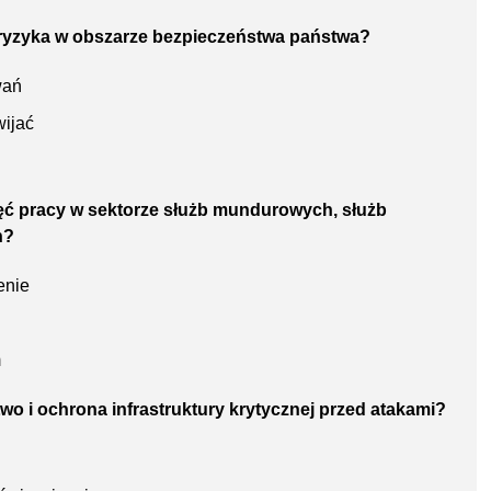
 i ryzyka w obszarze bezpieczeństwa państwa?
wań
wijać
ęć pracy w sektorze służb mundurowych, służb
h?
enie
m
wo i ochrona infrastruktury krytycznej przed atakami?