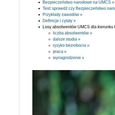
Bezpieczeństwo narodowe na UMCS »
Test: sprawdź czy Bezpieczeństwo narod
Przykłady zawodów »
Definicje i cytaty »
Losy absolwentów UMCS dla kierunku 
liczba absolwentów »
dalsze studia »
ryzyko bezrobocia »
praca »
wynagrodzenie »