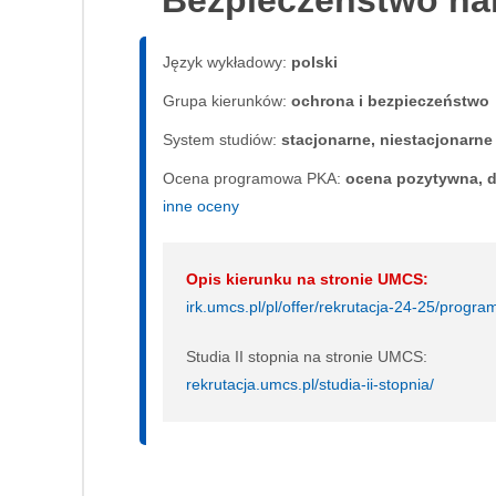
Bezpieczeństwo n
Język wykładowy:
polski
Grupa kierunków:
ochrona i bezpieczeństwo
System studiów:
sta­cjo­nar­ne, nie­sta­cjo­nar­ne
Ocena programowa PKA:
ocena pozytywna, d
inne oceny
Opis kierunku na stronie UMCS:
irk.umcs.pl/pl/offer/rekrutacja-24-25/pro
Studia II stopnia na stronie UMCS:
rekrutacja.umcs.pl/studia-ii-stopnia/