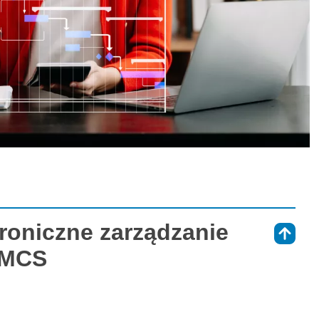
troniczne zarządzanie
⇑
UMCS