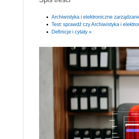
Archiwistyka i elektroniczne zarządza
Test: sprawdź czy Archiwistyka i elektr
Definicje i cytaty »