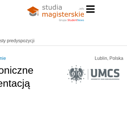
esty predyspozycji
nie
Lublin, Polska
roniczne
ntacją