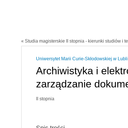
« Studia magisterskie II stopnia - kierunki studiów i t
Uniwersytet Marii Curie-Skłodowskiej w Lubli
Archiwistyka i elekt
zarządzanie dokume
II stopnia
Spis treści