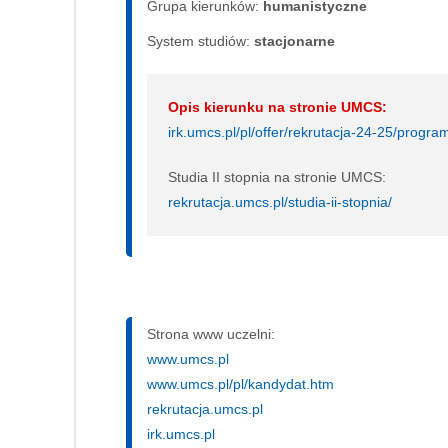
Grupa kierunków:
humanistyczne
System studiów:
sta­cjo­nar­ne
Opis kierunku na stronie UMCS:
irk.umcs.pl/pl/offer/rekrutacja-24-25/pro
Studia II stopnia na stronie UMCS:
rekrutacja.umcs.pl/studia-ii-stopnia/
Strona www uczelni:
www.umcs.pl
www.umcs.pl/pl/kandydat.htm
rekrutacja.umcs.pl
irk.umcs.pl