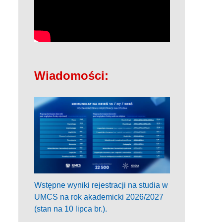
Wiadomości:
Wstępne wyniki rejestracji na studia w
UMCS na rok akademicki 2026/2027
(stan na 10 lipca br.).