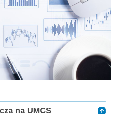
rcza na UMCS
⇑