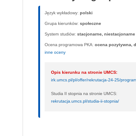
Język wykładowy:
polski
Grupa kierunków:
społeczne
System studiów:
sta­cjo­nar­ne, nie­sta­cjo­nar­ne
Ocena programowa PKA:
ocena pozytywna, d
inne oceny
Opis kierunku na stronie UMCS:
irk.umcs.pl/pl/offer/rekrutacja-24-25/pr
Studia II stopnia na stronie UMCS:
rekrutacja.umcs.pl/studia-ii-stopnia/