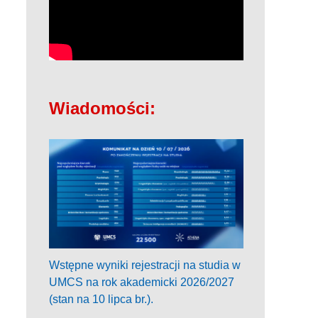
Wiadomości:
Wstępne wyniki rejestracji na studia w
UMCS na rok akademicki 2026/2027
(stan na 10 lipca br.).