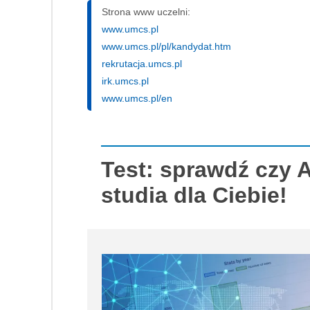
Strona www uczelni:
www.umcs.pl
www.umcs.pl/pl/kandydat.htm
rekrutacja.umcs.pl
irk.umcs.pl
www.umcs.pl/en
Test: sprawdź czy 
studia dla Ciebie!