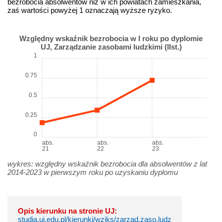
bezrobocia absolwentów niż w ich powiatach zamieszkania,
zaś wartości powyżej 1 oznaczają wyższe ryzyko.
Względny wskaźnik bezrobocia w I roku po dyplomie
UJ, Zarządzanie zasobami ludzkimi (IIst.)
1
0.75
0.5
0.25
0
abs.
abs.
abs.
21
22
23
wykres: względny wskaźnik bezrobocia dla absolwentów z lat
2014-2023 w pierwszym roku po uzyskaniu dyplomu
Opis kierunku na stronie UJ:
studia.uj.edu.pl/kierunki/wziks/zarzad.zaso.ludz