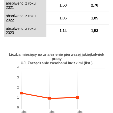
absolwenci z roku
1,58
2,76
2021
absolwenci z roku
1,06
1,85
2022
absolwenci z roku
1,14
1,53
2023
Liczba miesięcy na znalezienie pierwszej jakiejkolwiek
pracy
UJ, Zarządzanie zasobami ludzkimi (IIst.)
4
3
2
1
0
abs.
abs.
abs.