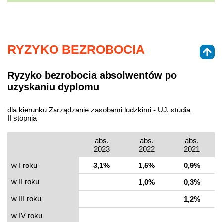
RYZYKO BEZROBOCIA
Ryzyko bezrobocia absolwentów po
uzyskaniu dyplomu
dla kierunku Zarządzanie zasobami ludzkimi - UJ, studia
II stopnia
abs.
abs.
abs.
2023
2022
2021
w I roku
3,1%
1,5%
0,9%
w II roku
1,0%
0,3%
w III roku
1,2%
w IV roku