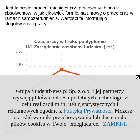
Jest to średni procent miesięcy przepracowanych przez
absolwentów: w jakiejkolwiek formie, na umowę o pracę oraz w
ramach samozatrudnienia. Wartości te informują o
długotrwałości pracy.
Czas pracy w I roku po dyplomie
UJ, Zarządzanie zasobami ludzkimi (IIst.)
95%
90%
85%
80%
Grupa StudentNews.pl Sp. z o.o. i jej partnerzy
używają plików cookies i podobnych technologii w
75%
celu realizacji m.in. usług statystycznych i
abs.
abs.
abs.
reklamowych zgodnie z
Polityką Prywatności
. Możesz
21
22
23
określić warunki przechowywania lub dostępu do
wykres: procent miesięcy przepracowanych w jakiejkolwiek
plików cookies w Twojej przeglądarce.
[ZAMKNIJ]
formie w pierwszym roku po dyplomie. Dotyczy absolwentów z
lat 2014-2023.