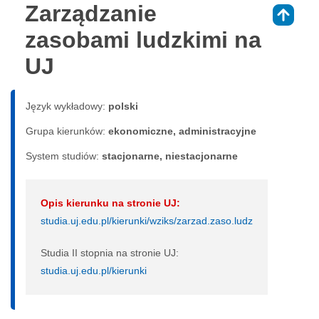
Zarządzanie
⇑
zasobami ludzkimi na
UJ
Język wykładowy:
polski
Grupa kierunków:
ekonomiczne, administracyjne
System studiów:
sta­cjo­nar­ne, nie­sta­cjo­nar­ne
Opis kierunku na stronie UJ:
studia.uj.edu.pl/kierunki/wziks/zarzad.zaso.ludz
Studia II stopnia na stronie UJ:
studia.uj.edu.pl/kierunki