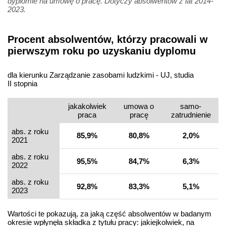
dyplomie na umowę o pracę. Dotyczy absolwentów z lat 2014-
2023.
Procent absolwentów, którzy pracowali w
pierwszym roku po uzyskaniu dyplomu
dla kierunku Zarządzanie zasobami ludzkimi - UJ, studia
II stopnia
jakakolwiek
umowa o
samo­
praca
pracę
zatrudnienie
abs. z roku
85,9%
80,8%
2,0%
2021
abs. z roku
95,5%
84,7%
6,3%
2022
abs. z roku
92,8%
83,3%
5,1%
2023
Wartości te pokazują, za jaką część absolwentów w badanym
okresie wpłynęła składka z tytułu pracy: jakiejkolwiek, na