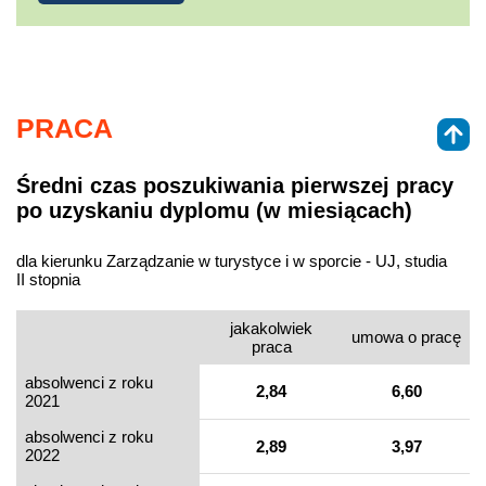
PRACA
Średni czas poszukiwania pierwszej pracy
po uzyskaniu dyplomu (w miesiącach)
dla kierunku Zarządzanie w turystyce i w sporcie - UJ, studia
II stopnia
jakakolwiek
umowa o pracę
praca
absolwenci z roku
2,84
6,60
2021
absolwenci z roku
2,89
3,97
2022