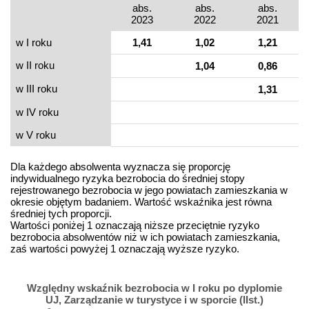
abs.
abs.
abs.
2023
2022
2021
w I roku
1,41
1,02
1,21
w II roku
1,04
0,86
w III roku
1,31
w IV roku
w V roku
Dla każdego absolwenta wyznacza się proporcję
indywidualnego ryzyka bezrobocia do średniej stopy
rejestrowanego bezrobocia w jego powiatach zamieszkania w
okresie objętym badaniem. Wartość wskaźnika jest równa
średniej tych proporcji.
Wartości poniżej 1 oznaczają niższe przeciętnie ryzyko
bezrobocia absolwentów niż w ich powiatach zamieszkania,
zaś wartości powyżej 1 oznaczają wyższe ryzyko.
Względny wskaźnik bezrobocia w I roku po dyplomie
UJ, Zarządzanie w turystyce i w sporcie (IIst.)