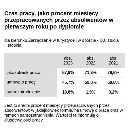
Czas pracy, jako procent miesięcy
przepracowanych przez absolwentów w
pierwszym roku po dyplomie
dla kierunku Zarządzanie w turystyce i w sporcie - UJ, studia
II stopnia
abs.
abs.
abs.
2023
2022
2021
jakakolwiek praca
67,9%
71,3%
76,6%
umowa o pracę
45,7%
59,8%
58,0%
samo­zatrudnienie
10,8%
1,9%
3,2%
Jest to średni procent miesięcy przepracowanych przez
absolwentów: w jakiejkolwiek formie, na umowę o pracę oraz w
ramach samozatrudnienia. Wartości te informują o
długotrwałości pracy.