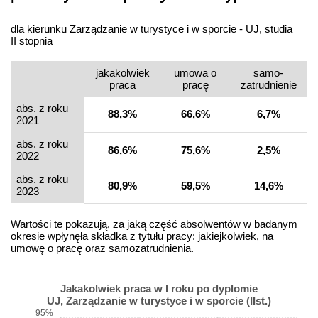
dla kierunku Zarządzanie w turystyce i w sporcie - UJ, studia
II stopnia
jakakolwiek
umowa o
samo­
praca
pracę
zatrudnienie
abs. z roku
88,3%
66,6%
6,7%
2021
abs. z roku
86,6%
75,6%
2,5%
2022
abs. z roku
80,9%
59,5%
14,6%
2023
Wartości te pokazują, za jaką część absolwentów w badanym
okresie wpłynęła składka z tytułu pracy: jakiejkolwiek, na
umowę o pracę oraz samozatrudnienia.
Jakakolwiek praca w I roku po dyplomie
UJ, Zarządzanie w turystyce i w sporcie (IIst.)
95%