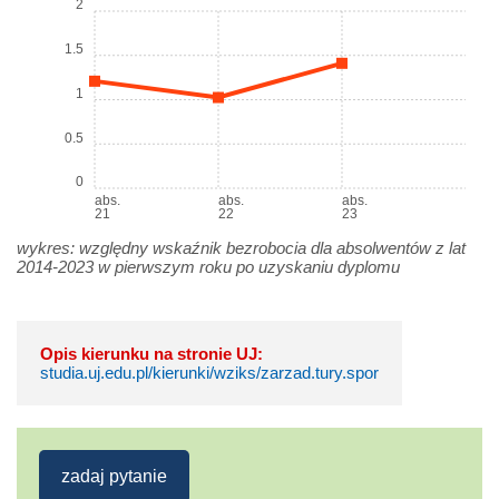
2
1.5
1
0.5
0
abs.
abs.
abs.
21
22
23
wykres: względny wskaźnik bezrobocia dla absolwentów z lat
2014-2023 w pierwszym roku po uzyskaniu dyplomu
Opis kierunku na stronie UJ:
studia.uj.edu.pl/kierunki/wziks/zarzad.tury.spor
zadaj pytanie