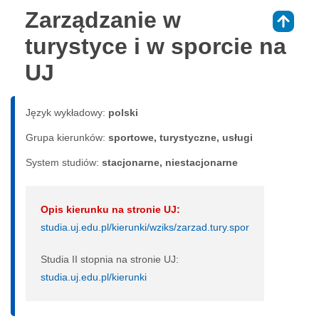
Zarządzanie w
⇑
turystyce i w sporcie na
UJ
Język wykładowy:
polski
Grupa kierunków:
sportowe, turystyczne, usługi
System studiów:
sta­cjo­nar­ne, nie­sta­cjo­nar­ne
Opis kierunku na stronie UJ:
studia.uj.edu.pl/kierunki/wziks/zarzad.tury.spor
Studia II stopnia na stronie UJ:
studia.uj.edu.pl/kierunki