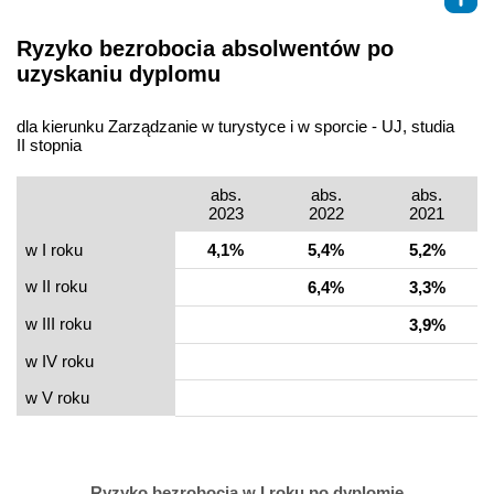
Ryzyko bezrobocia absolwentów po
uzyskaniu dyplomu
dla kierunku Zarządzanie w turystyce i w sporcie - UJ, studia
II stopnia
abs.
abs.
abs.
2023
2022
2021
w I roku
4,1%
5,4%
5,2%
w II roku
6,4%
3,3%
w III roku
3,9%
w IV roku
w V roku
Ryzyko bezrobocia w I roku po dyplomie