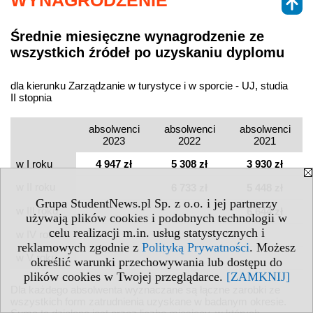
Średnie miesięczne wynagrodzenie ze
wszystkich źródeł po uzyskaniu dyplomu
dla kierunku Zarządzanie w turystyce i w sporcie - UJ, studia
II stopnia
absolwenci
absolwenci
absolwenci
2023
2022
2021
w I roku
4 947 zł
5 308 zł
3 930 zł
w II roku
6 733 zł
5 448 zł
Grupa StudentNews.pl Sp. z o.o. i jej partnerzy
w III roku
6 644 zł
używają plików cookies i podobnych technologii w
celu realizacji m.in. usług statystycznych i
w IV roku
reklamowych zgodnie z
Polityką Prywatności
. Możesz
w V roku
określić warunki przechowywania lub dostępu do
plików cookies w Twojej przeglądarce.
[ZAMKNIJ]
Dla każdego absolwenta wyznaczane są łączne zarobki ze
wszystkich form zatrudnienia uzyskane w badanym okresie.