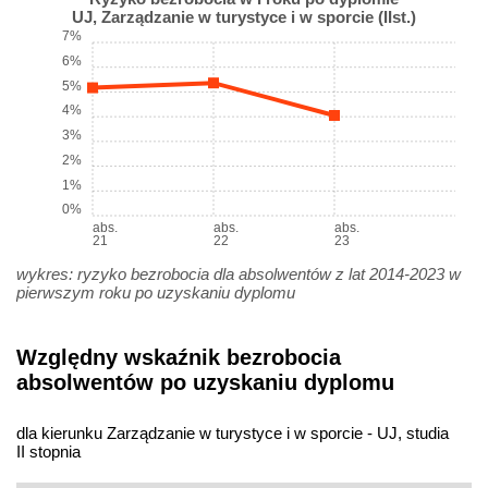
UJ, Zarządzanie w turystyce i w sporcie (IIst.)
7%
6%
5%
4%
3%
2%
1%
0%
abs.
abs.
abs.
21
22
23
wykres: ryzyko bezrobocia dla absolwentów z lat 2014-2023 w
pierwszym roku po uzyskaniu dyplomu
Względny wskaźnik bezrobocia
absolwentów po uzyskaniu dyplomu
dla kierunku Zarządzanie w turystyce i w sporcie - UJ, studia
II stopnia