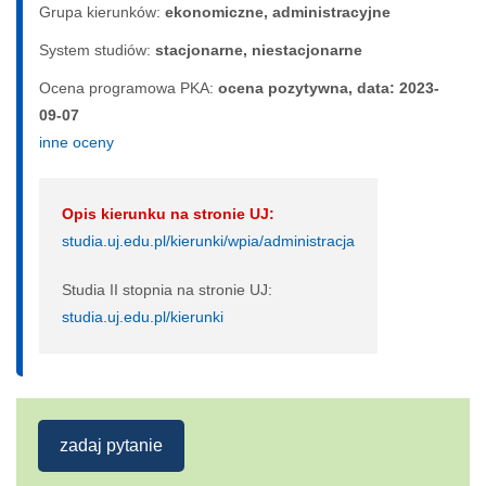
Grupa kierunków:
ekonomiczne, administracyjne
System studiów:
sta­cjo­nar­ne, nie­sta­cjo­nar­ne
Ocena programowa PKA:
ocena pozytywna, data: 2023-
09-07
inne oceny
Opis kierunku na stronie UJ:
studia.uj.edu.pl/kierunki/wpia/administracja
Studia II stopnia na stronie UJ:
studia.uj.edu.pl/kierunki
zadaj pytanie