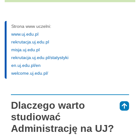
Strona www uczelni:
www.uj.edu.pl
rekrutacja.uj.edu.pl
misja.uj.edu.pl
rekrutacja.uj.edu.pl/statystyki
en.uj.edu.pl/en
welcome.uj.edu.pl/
Dlaczego warto
⇑
studiować
Administrację na UJ?