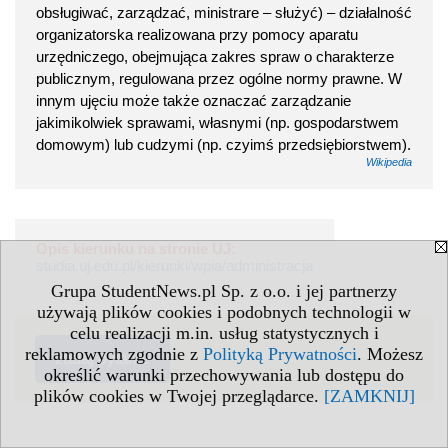
obsługiwać, zarządzać, ministrare – służyć) – działalność
organizatorska realizowana przy pomocy aparatu
urzędniczego, obejmująca zakres spraw o charakterze
publicznym, regulowana przez ogólne normy prawne. W
innym ujęciu może także oznaczać zarządzanie
jakimikolwiek sprawami, własnymi (np. gospodarstwem
domowym) lub cudzymi (np. czyimś przedsiębiorstwem).
Wikipedia
Opis kierunku na stronie UJ:
studia.uj.edu.pl/kierunki/wpia/administracja
Grupa StudentNews.pl Sp. z o.o. i jej partnerzy
używają plików cookies i podobnych technologii w
celu realizacji m.in. usług statystycznych i
reklamowych zgodnie z
Polityką Prywatności
. Możesz
zadaj pytanie
określić warunki przechowywania lub dostępu do
plików cookies w Twojej przeglądarce.
[ZAMKNIJ]